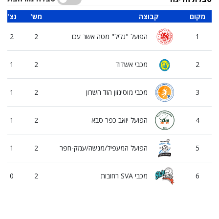
מקום
קבוצה
'מש
'נצ
1
הפועל "גליל" מטה אשר עכו
2
2
2
מכבי אשדוד
2
1
3
מכבי מוסינזון הוד השרון
2
1
4
הפועל יואב כפר סבא
2
1
5
הפועל המעפיל/מנשה/עמק-חפר
2
1
6
מכבי SVA רחובות
2
0