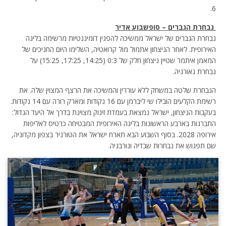
6.
נבחרת הגברים – סופשבוע אדיר
נבחרת הגברים של ישראל ממשיכה להפגין דומיננטיות מרשימה בליגה
האירופית. לאחר הניצחון אתמול מול קרואטיה, השלימו היום החניכים של
המאמן איתמר שטיין ניצחון חלק של 0:3 (14:25, 17:25, 15:25) על
נבחרת גאורגיה.
הנבחרת שלטה במשחק ללא עוררין והמשיכה את הרצף המצוין שלה. את
רשימת הקלעים הובילו שי ליברמן עם 16 נקודות ומארק רורה עם 14 נקודות.
בעקבות הניצחון, ישראל נמצאת בעמדת זינוק מצוינת בדרך אל היעד הגדול:
התברגות בארבע הראשונות בליגה האירופית המבטיחה כרטיס לאליפות
אירופה 2028. בסוף השבוע הבא תארח ישראל את הטורניר בצפון מקדוניה,
שם תפגוש את נבחרות שבדיה ונורבגיה.