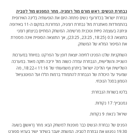
נבחרת הנשים: ראש מורם מול רומניה, מחר המפגש מול לטביה
נבחרת ישראל בכדורעף נשים פתחה היום את הופעותיה בליגה האירופית
בהתמודדות מאתגרת מול נבחרת רומניה, המדורגת במקום ה-11 באירופה
וניחנה בעוצמה פיזית וטכנית מרשימה. המשחק הסתיים בניצחון רומני
בתוצאה 0:3 (18:25, 23:25, 23:25), אך התוצאה הסופית אינה מספרת
את הסיפור המלא של המשחק.
השחקניות שלנו הפגינו לחימה יוצאת דופן על הפרקט. במיוחד במערכות
השנייה והשלישית, הנבחרת עמדה כשווה מול יריבה חזקה מאוד. במערכה
השלישית אף הוליכה ישראל ביתרון משמעותי של 11:16 ו-18:22, מה
שמעיד על היכולת של הנבחרת להתמודד ברמות הללו ועל הפוטנציאל
הטמון בסגל הנוכחי.
בלטו בשורות הנבחרת:
גמנוביץ’: 17 נקודות.
שיראל ג’נאח: 9 נקודות.
הפנים של נבחרת הנשים כבר מופנות למשחק הבא: מחר (ראשון) בשעה
19:30 נפגוש את נבחרת לטביה. המשחק יועבר בשידור ישיר בערוץ ספורט