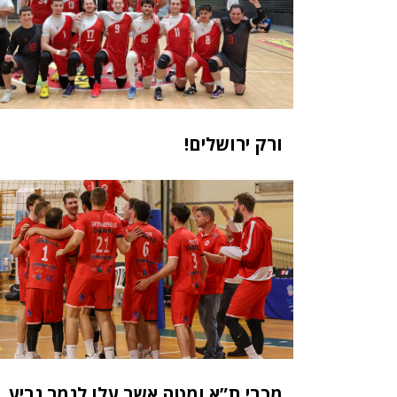
ורק ירושלים!
מכבי ת”א ומטה אשר עלו לגמר גביע