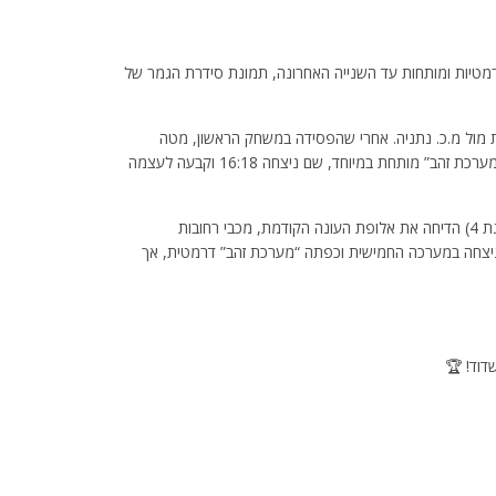
רמטיות ומותחות עד השנייה האחרונה, תמונת סידרת הגמר של
ול מ.כ. נתניה. אחרי שהפסידה במשחק הראשון, מטה
אשר/עכו ניצחה ב-1:3 במשחק השני וגררה את הסדרה ל”מערכת זהב” מותחת במיוחד, שם ניצחה 16:18 וקבעה לעצמה
במקביל, ראינו הפתעה במשחק השנ: מכבי אשדוד (המדורגת 4) הדיחה את אלופת העונה הקודמת, מכבי רחובות
השני, רחובות ניצחה במערכה החמישית וכפתה “מערכת זהב” דרמטית, אך
דוד! 🏆