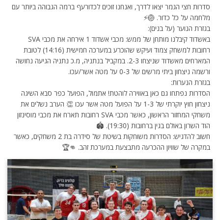
סדרות חצי הגמר יצאו לדרך, ואנחנו זוכים לכדורעף ברמה הגבוהה ביותר עם
מלחמה על כל כדור. 🏐⚡️
בגזרת הנוער (על בנים):
באשדוד קיבלנו מותחן של ממש: מכבי אשדוד 1 אירחה את מכבי SVA
רחובות למשחק צמוד ועיקש שהוכרע במערכה חמישית (14:16) לטובת
המארחים מאשדוד שניצחו 2-3. במקביל בנתניה, מ.כ נתניה הגיעה נחושה
ורשמה ניצחון ביתי מרשים של 0-3 על מטה אשר/עכו.️
בגזרת הנערות:
הסדרות נפתחו גם כאן באווירה לוהטת! אתמול, הפועל כפר סבא השיגה
ניצחון חוץ יוקרתי של 1-3 על הפועל מטה אשר עכו 👏 הערב נשלים את
משחקי המחזור הראשון, כאשר מכבי SVA רחובות תארח את מכבי מוסינזון
הוד השרון באולם בגין ברחובות (19:30). 🏟️
חשוב להדגיש: הסדרות משוחקות בשיטת של סידרה בת 2 משחקים, כאשר
במקרה של שוויון ההכרעה מתבצעת במערכת זהב. 👊🏆