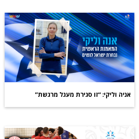
אניה וליקי: “זו סגירת מעגל מרגשת”