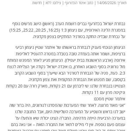
תאריך: 14/06/2026 | כתב: איגוד הכדורעף | צילום: ללא | חדשות
נבחרת ישראל בכדורעף גברים רושמת הערב (ראשון) הישג מרשים נוסף
במסגרת הליגה האירופית, עם ניצחון 1:3 (16:25, 20:25, 25:22, 15:25)
על נבחרת שבדיה החזקה בטורניר המתקיים בצפון מקדוניה.
הניצחון הנוכחי מעניק לנבחרת בראשותו של איתמר שטיין ניצחון רביעי
ברציפות, ושומר אותה בעמדה טובה בטבלה במטרה להעפיל לאליפות
אירופה (ארבע הראשונות בבית יעפילו). הניצחון מגיע לאחר המפגש המותח
מול נורווגיה בסוף השבוע האחרון, בו איבדה ישראל נקודה אך הצליחה לנצח
2:3. כעת, פניה של הנבחרת לטורניר הבא שייערך בסוף השבוע הקרוב
בקוסובו, שם תפגוש את הנבחרת המקומית ואת צפון מקדוניה.
הצטיינו בנבחרת שלנו: שי ליברמן עם 21 נקודות, מארק רורה עם 20 נקודות
וניקיטה מרון עם 11 נקודות.
איתמר שטיין מסכם:
“אני מאוד מרוצה. לאחר שתי המערכות שהפסדנו לנורווגים, היה ברור שזה
ישב לנו בראש והשפיע על המערכה השלישית היום, אבל התגובה שלנו
במערכה הרביעית הייתה מדהימה. החבר’ה הציגו יכולת שיא והתעלו על
עצמם פעם נוספת. אין לי מילים לתאר את החבורה הזאת – אני גאה בהם
ואוהב אותם. זה היה סוף שבוע מוצלח מאוד שבו סיימנו עם ארבעה ניצחונות