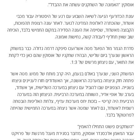
אוסוקין: “האמונה של השחקנים עשתה את ההבדל”.
עונת הכדורעף הגיעה לשיאה השבוע עם רגע של היסטוריה עבור מכבי
אשדוד, שהוכתרה לאלופת המדינה לנוער. לאחר עונה רצופת תהפוכות,
הקבוצה מאשדוד, שסיימה את העונה הסדירה במקום החמישי בלבד, הוכיחה
שוב שאין תחליף לעבודה קשה, נחישות ואמונה.
סדרת הגמר מול הפועל מטה אשר/עכו סיפקה דרמה גדולה. כבר במשחק
הראשון שנערך ביום שלישי, הבהירו שחקניו של אוסוקין שהם כאן כדי לקחת
את התואר, עם ניצחון מרשים של 1:3.
המשחק השני, שנערך באולם בנעמן, היה קרב מותח של ממש. מטה אשר
פתחה חזק וניצחה במערכה הראשונה, אך האשדודים חזרו לעניינים וניצחו
בשנייה. הצפוניים שבו להוביל עם ניצחון במערכה השלישית, אך אשדוד,
בערב של אופי אדיר, השוותה במערכה הרביעית. הניצחון הזה במערכה
הרביעית היה קריטי – בזכות יחס מערכות עדיף, צלחת האליפות הובטחה
רשמית לאשדוד, גם לאחר שמטה אשר ניצחה במערכה החמישית שהייתה
לפרוטוקול בלבד.
“השחקנים פשוט התחילו להאמין”
עבור המאמן אלכסנדר אוסוקין, מדובר בסגירת מעגל מרגשת של פרויקט