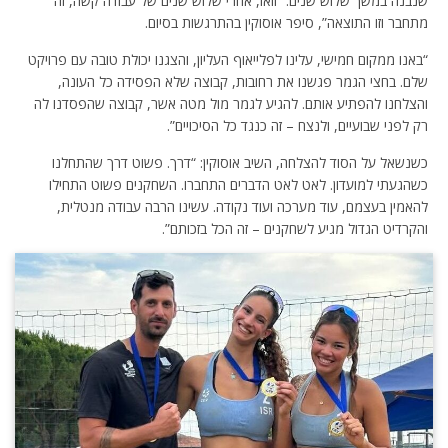
שנבנה במשך שלוש שנים. “וואו, אחרי שלוש שנים של עבודה קשה, זה
מתחבר וזו התוצאה”, סיפר אוסוקין בהתרגשות בסיום.
“באנו ממקום חמישי, עלינו לפלייאוף העליון, והצגנו יכולת טובה עם פרויקט
שלם. בחצי הגמר פגשנו את רחובות, קבוצה שלא הפסידה כל העונה,
והצלחנו להפתיע אותם. להגיע לגמר מול מטה אשר, קבוצה שהפסדנו לה
רק לפני שבועיים, ולנצח – זה כנגד כל הסיכויים”.
כשנשאל על הסוד להצלחה, השיב אוסוקין: “דרך. פשוט דרך שהתחלנו
כשהגעתי למועדון. לאט לאט הדברים התחברו. השחקנים פשוט התחילו
להאמין בעצמם, עוד מערכה ועוד נקודה. עשינו הרבה עבודה מנטלית,
והקרדיט הגדול מגיע לשחקנים – זה הכל בזכותם”.