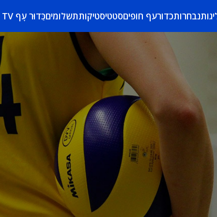
יגות
נבחרות
כדורעף חופים
סטטיסטיקות
תשלומים
כַּדוּר עָף TV