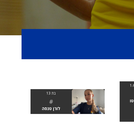
בת 13
#
טו
לורן טנסה