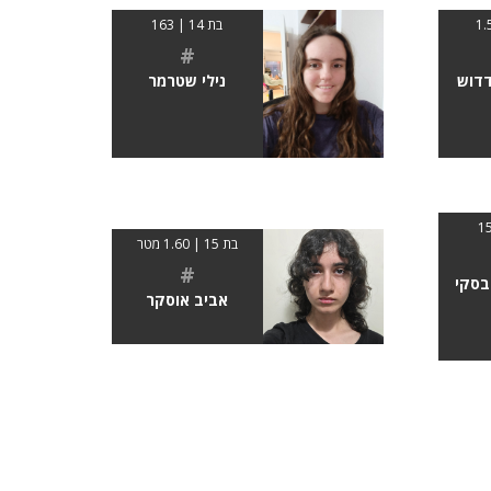
בת 14 | 163
#
דדוש
נילי שטרמר
בת 15 | 1.60 מטר
#
בסקי
אביב אוסקר