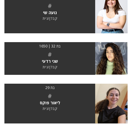
#
נועה שי
קבלן/נית
בת 32 | 1650
#
שני רדעי
קבלן/נית
בת 29
#
ליאור פוקס
קבלן/נית