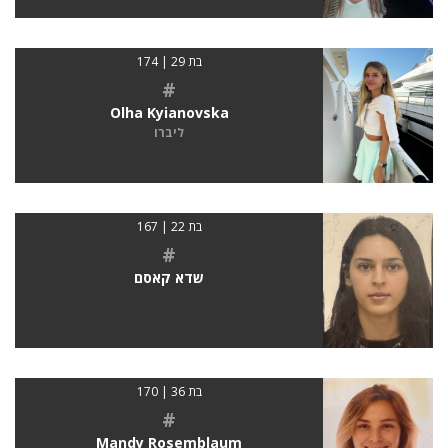
בת 29 | 174
#
Olha Kyianovska
ליברו
בת 22 | 167
#
שדא קאסם
בת 36 | 170
#
Mandy Rosemblaum