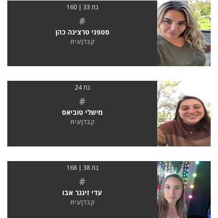
בת 33 | 160
#
סטפני טרצינה כהן
קבלן/נית
בת 24
#
מישלי טוביאס
קבלן/נית
בת 38 | 168
#
עדי זינגר אבו
קבלן/נית