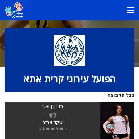
הפועל עירוני קרית אתא
סגל הקבוצה
בת 22 | 1.76
#7
שקד ארזה
חוסם/מת אמצע