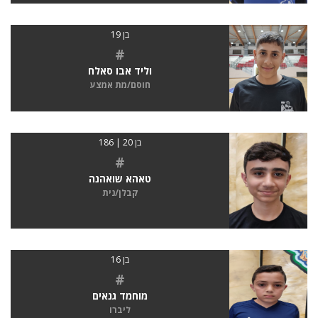
בן 19
#
וליד אבו סאלח
חוסם/מת אמצע
בן 20 | 186
#
טאהא שואהנה
קבלן/נית
בן 16
#
מוחמד גנאים
ליברו