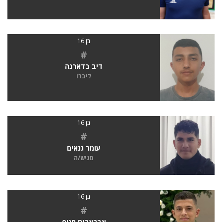
בן 16
#
דיב בדארנה
ליברו
בן 16
#
עומר גנאים
מגיש/ה
בן 16
#
אבראהים חניף