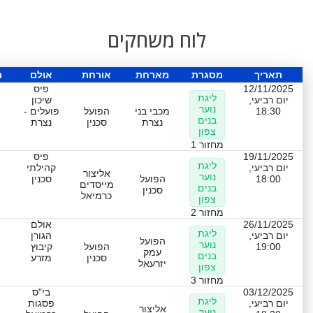
לוח משחקים
תאריך
מסגרת
מארחת
אורחת
אולם
ת
12/11/2025
פיס
ליגת
יום רביעי,
שיכון
נוער
18:30
מכבי בני
הפועל
פועלים -
בנים
נצרת
סכנין
נצרת
צפון
מחזור 1
19/11/2025
פיס
ליגת
יום רביעי,
קהילתי
אליצור
נוער
18:00
הפועל
סכנין
מייסדים
בנים
סכנין
כרמיאל
צפון
מחזור 2
26/11/2025
אולם
ליגת
יום רביעי,
הגורן
הפועל
נוער
19:00
הפועל
קיבוץ
עמק
בנים
סכנין
מזרע
יזרעאל
צפון
מחזור 3
03/12/2025
בי"ס
ליגת
יום רביעי,
פסגות
אליצור
נוער