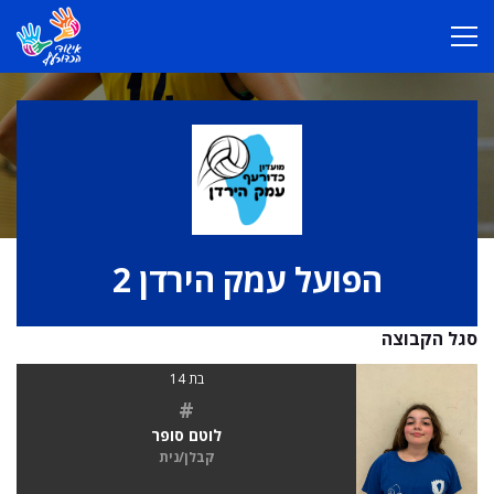
הפועל עמק הירדן 2
סגל הקבוצה
בת 14
#
לוטם סופר
קבלן/נית