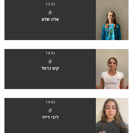
בת 13
#
אלה שלם
בת 14
#
קים כרמל
בת 14
#
ליבי דייזי