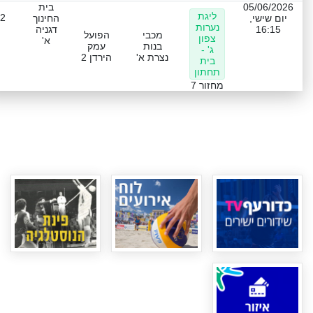
05/06/2026
בית
ליגת
-2
יום שישי,
החינוך
נערות
16:15
דגניה
מכבי
הפועל
צפון
א'
בנות
עמק
ג' -
נצרת א'
הירדן 2
בית
תחתון
מחזור 7