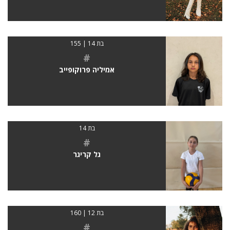
בת 14 | 155
#
אמיליה פרוקופייב
בת 14
#
גל קריגר
בת 12 | 160
#