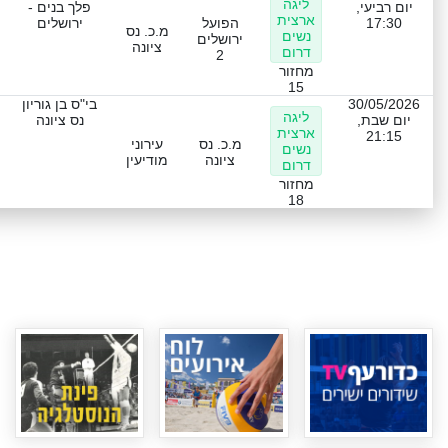
ליגה
יום רביעי,
פלך בנים -
ארצית
17:30
הפועל
ירושלים
מ.כ. נס
נשים
ירושלים
ציונה
דרום
2
מחזור
15
30/05/2026
בי"ס בן גוריון
ליגה
יום שבת,
נס ציונה
ארצית
21:15
מ.כ. נס
עירוני
נשים
ציונה
מודיעין
דרום
מחזור
18