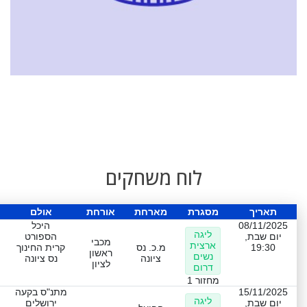
לוח משחקים
תאריך
מסגרת
מארחת
אורחת
אולם
08/11/2025
היכל
ליגה
יום שבת,
הספורט
מכבי
ארצית
19:30
מ.כ. נס
קרית החינוך
ראשון
נשים
ציונה
נס ציונה
לציון
דרום
מחזור 1
15/11/2025
מתנ"ס בקעה
ליגה
יום שבת,
ירושלים