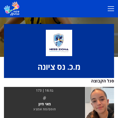
מ.כ. נס ציונה
סגל הקבוצה
בת 16 | 173
#
מאי חיון
חוסם/מת אמצע