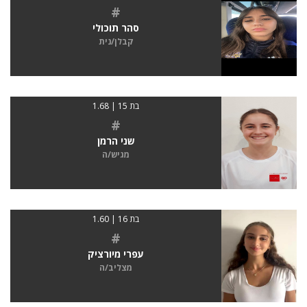
#
סהר תוכולי
קבלן/נית
בת 15 | 1.68
#
שני הרמן
מגיש/ה
בת 16 | 1.60
#
עפרי מיורציק
מצליב/ה