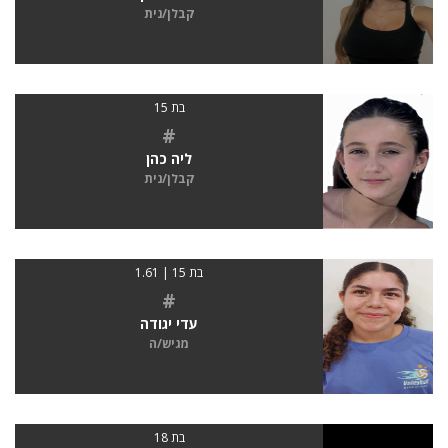
קבלן/נית
בת 15
#
ליה כהן
קבלן/נית
בת 15 | 1.61
#
עדי יגודה
מגיש/ה
בת 18