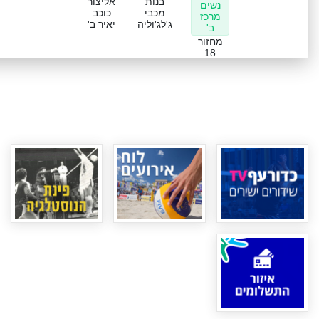
בנות
אליצור
נשים
מכבי
כוכב
מרכז
ג'לג'וליה
יאיר ב'
ב'
מחזור
18