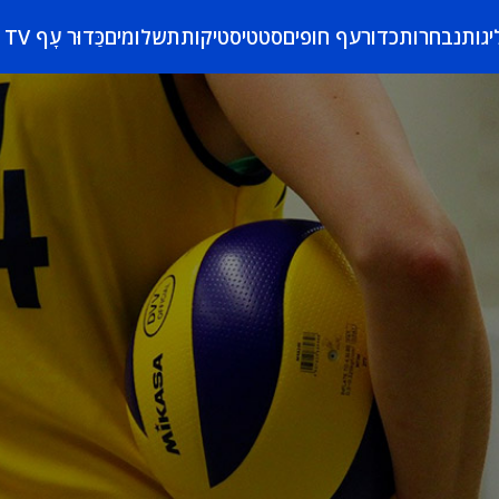
יגות
נבחרות
כדורעף חופים
סטטיסטיקות
תשלומים
כַּדוּר עָף TV