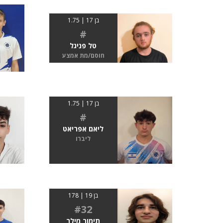
בן 17 | 1.75
#
טל פניגל
חוסם/מת אמצע
בן 17 | 1.75
#
ליאם אפריאט
ליברו
בן 19 | 178
#32
תימור מילר