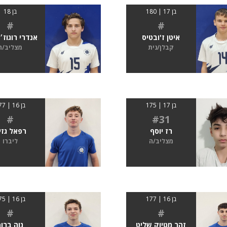
בן 17 | 180
בן 18
#
#
איטן ז'ובטיס
אנדרי רוגוז׳
קבלן/נית
מצליב/ה
בן 17 | 175
בן 16 | 177
#
#31
רז יוסף
רפאל גזי
מצליב/ה
ליברו
בן 16 | 177
בן 16 | 175
#
#
זהר מטיוק שליט
נוה ברוך