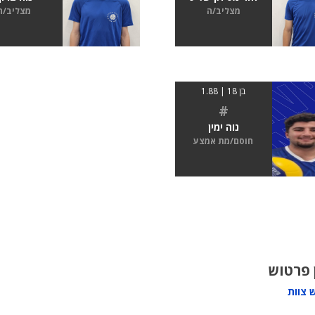
מצליב/ה
מצליב/ה
בן 18 | 1.88
#
נוה ימין
חוסם/מת אמצע
 פרטוש
 צוות