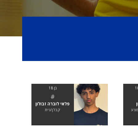
בן 18
#
פלאי לוברה זבולון
מצע
קבלן/נית