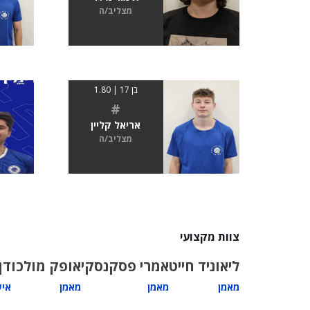
מצליב/ה
בן 17 | 1.80
#
אריאל קליין
מצליב/ה
צוות מקצועי
ליאוניד חייט
אמרי פסקנסקי
אופק מולכו
דן
מאמן
מאמן
מאמן
איש