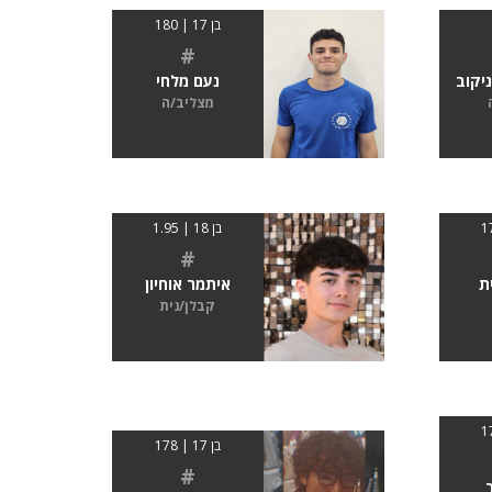
בן 17 | 180
#
ניקוב
נעם מלחי
מצליב/ה
בן 18 | 1.95
#
ת
איתמר אוחיון
קבלן/נית
בן 17 | 178
#