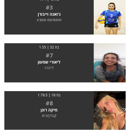
#3
ג'ואנה וייבורן
חוסם/מת אמצע
בת 32 | 1.55
#7
ליאורי שמעון
ליברו
בת 18 | 1.78.5
#8
מיקה רונן
קבלן/נית