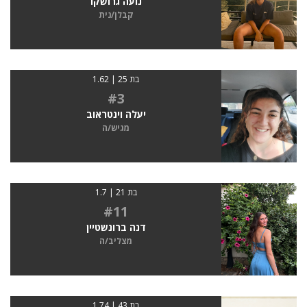
נועה גרושקו
קבלן/נית
בת 25 | 1.62
#3
יעלה וינטראוב
מגיש/ה
בת 21 | 1.7
#11
דנה ברונשטיין
מצליב/ה
בת 43 | 1.74