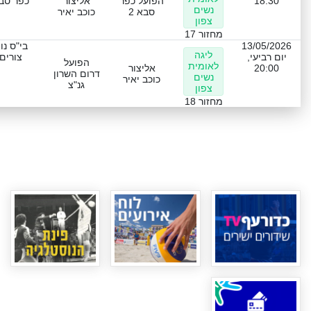
18:30
הפועל כפר
אליצור
כפר סב
נשים
סבא 2
כוכב יאיר
צפון
מחזור 17
13/05/2026
בי"ס נו
ליגה
יום רביעי,
צורים
הפועל
לאומית
20:00
אליצור
דרום השרון
נשים
כוכב יאיר
גנ"צ
צפון
מחזור 18