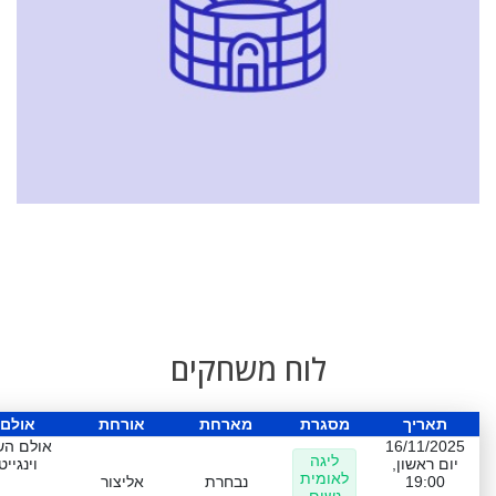
לוח משחקים
תאריך
מסגרת
מארחת
אורחת
אולם
16/11/2025
אולם הש
ליגה
יום ראשון,
וינגייט
לאומית
19:00
נבחרת
אליצור
נשים