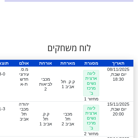
לוח משחקים
תאריך
מסגרת
מארחת
אורחת
אולם
תוצא
08/11/2025
מ.ס.
ליגה
3-0
יום שבת,
עירוני
ארצית
18:30
מכבי
חדש
ק.ק. תל
נשים
לביאות
ת-א
אביב 1
מרכז
2
ב'
מחזור 1
15/11/2025
יהודה
ליגה
1-3
יום שבת,
מכבי
ארצית
20:00
מכבי
ק.ק.
תל
נשים
תל
תל
אביב
מרכז
אביב 2
אביב 1
ב'
מחזור 2