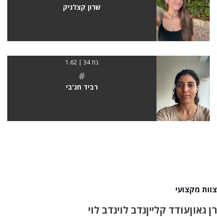
שרון קצלניק
בת 34 | 1.62
#
רביד חג'בי
צוות מקצועי
רן גאון
עודד קליין
נדב לוי
נדב לוי