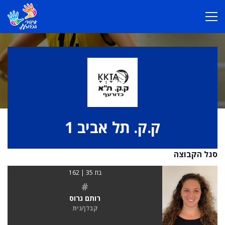
ק.ק. תל אביב 1
סגל הקבוצה
בת 35 | 162
#
רותם גרוס
קבלן/נית