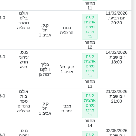
מחזור
11
11/02/2026
אולם
ליגה
3-0
יום רביעי,
בי"ס
ארצית
20:30
סמדר
ק.ק.
נשים
בנות
הרצליה
תל
מרכז
הרצליה
אביב 1
ב'
מחזור
12
14/02/2026
מ.ס.
ליגה
3-0
יום שבת,
עירוני
ארצית
18:00
חדש
בליך
נשים
ק.ק. תל
ת-א
וולקנו
מרכז
אביב 1
רמת גן
ב'
מחזור
13
21/02/2026
אולם
ליגה
3-0
יום שבת,
בית
ארצית
21:00
ספר
ק.ק.
נשים
מכבי
ברנדיס
תל
מרכז
נמרות
הרצליה
אביב 1
ב'
מחזור
14
02/05/2026
מ.ס.
ליגה
3-0
יום שבת,
עירוני