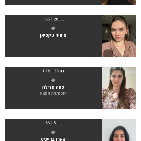
בת 28 | 168
#
סופיה טקסיאן
בת 36 | 1.78
#
ספה פדילה
חוסם/מת אמצע
בת 51 | 166
#
קארן ברייניס