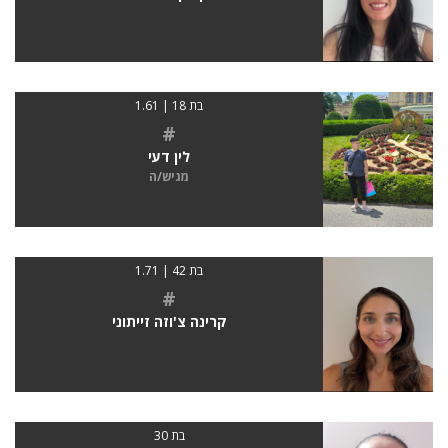
בת 18 | 1.61
#
לין דעי
מגיש/ה
בת 42 | 1.71
#
קרינה צ'וזה זייתוני
בת 30