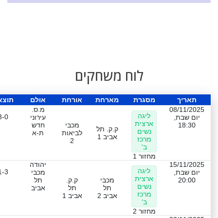
לוח משחקים
תאריך
מסגרת
מארחת
אורחת
אולם
תוצא
08/11/2025
מ.ס.
ליגה
3-0
יום שבת,
עירוני
ארצית
18:30
מכבי
חדש
ק.ק. תל
נשים
לביאות
ת-א
אביב 1
מרכז
2
ב'
מחזור 1
15/11/2025
יהודה
ליגה
1-3
יום שבת,
מכבי
ארצית
20:00
מכבי
ק.ק.
תל
נשים
תל
תל
אביב
מרכז
אביב 2
אביב 1
ב'
מחזור 2