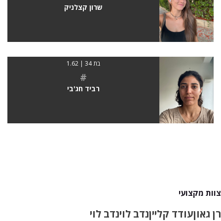
שרון קצלניק
בת 34 | 1.62
#
רביד חג'בי
צוות מקצועי
רן גאון
עודד קליין
נדב לוי
נדב לוי