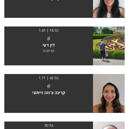
בת 18 | 1.61
#
לין דעי
מגיש/ה
בת 42 | 1.71
#
קרינה צ'וזה זייתוני
בת 30