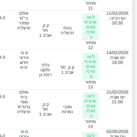
מחזור
11
11/02/2026
אולם
ליגה
3-0
יום רביעי,
בי"ס
ארצית
20:30
סמדר
ק.ק.
נשים
בנות
הרצליה
תל
מרכז
הרצליה
אביב 1
ב'
מחזור
12
14/02/2026
מ.ס.
ליגה
3-0
יום שבת,
עירוני
ארצית
18:00
חדש
בליך
נשים
ק.ק. תל
ת-א
וולקנו
מרכז
אביב 1
רמת גן
ב'
מחזור
13
21/02/2026
אולם
ליגה
3-0
יום שבת,
בית
ארצית
21:00
ספר
ק.ק.
נשים
מכבי
ברנדיס
תל
מרכז
נמרות
הרצליה
אביב 1
ב'
מחזור
14
02/05/2026
מ.ס.
ליגה
3-0
יום שבת,
עירוני