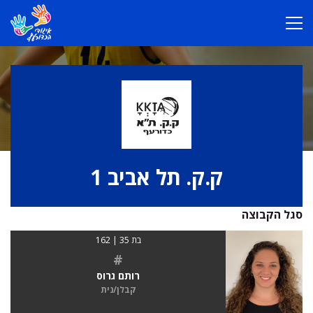
ק.ק. תל אביב 1
סגל הקבוצה
בת 35 | 162
#
רותם גרוס
קבלן/נית