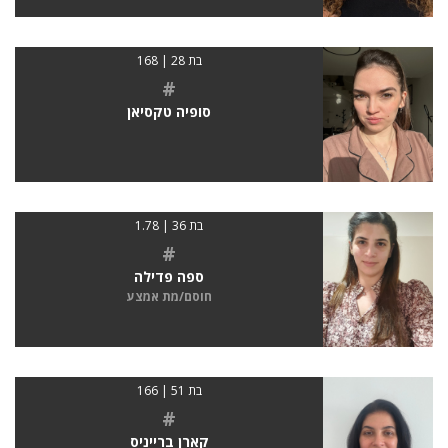
בת 28 | 168
#
סופיה טקסיאן
בת 36 | 1.78
#
ספה פדילה
חוסם/מת אמצע
בת 51 | 166
#
קארן ברייניס