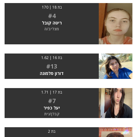
בת 18 | 170
#4
ריטה קובל
מצליב/ה
בת 16 | 1.62
#13
דורון סלמונה
בת 17 | 1.71
#7
יעל כפיר
קבלן/נית
בת 2