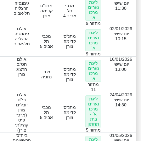
ליגת
יום שישי,
גימנסיה
מכבי
מתנ"ס
נערים
11:30
הרצליה
תל
קדימה
מרכז
תל-אביב
אביב 4
צורן
א'
מחזור 9
02/01/2026
אולם
ליגת
יום שישי,
גימנסיה
מתנ"ס
מכבי
נערים
10:15
הרצליה
קדימה
תל
מרכז
תל-אביב
צורן
אביב 5
א'
מחזור 9
16/01/2026
אולם
ליגת
יום שישי,
חט"ב
נערים
13:00
מתנ"ס
הרצוג
מ.כ.
מרכז
קדימה
צורן
נתניה
א'
צורן
מחזור
11
24/04/2026
אולם
ליגת
יום שישי,
בי"ס
נערים
14:30
יובלים
מתנ"ס
מכבי
מרכז
צורן
קדימה
תל
א' -
(מרכז
צורן
אביב 5
בית
פיס
תחתון
קהילתי
מחזור 5
צורן)
01/05/2026
ביה"ס
ליגת
ט
יום שישי,
הראשונים