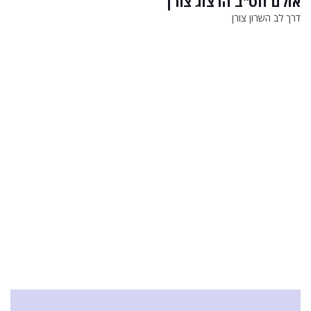
אולם חט"ב הרצוג צורן
דרך לב השרון צורן