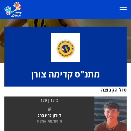
מתנ"ס קדימה צורן
סגל הקבוצה
בן 17 | 179
#
דורון גרינברג
חוסם/מת אמצע