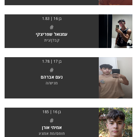
בן 16 | 1.83
#
עמנואל שפריצקי
קבלן/נית
בן 17 | 1.78
#
נעם אברהם
מגיש/ה
בן 16 | 185
#
אמיתי אורן
חוסם/מת אמצע