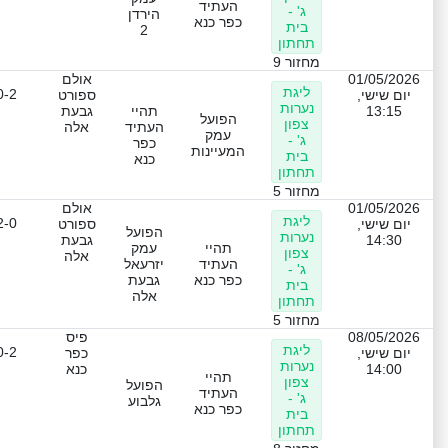
העתיד
ג' -
הירדן
כפר כנא
בית
2
תחתון
מחזור 9
01/05/2026
אולם
ליגת
0-2
יום שישי,
ספורט
נערות
13:15
תהיי
גבעת
הפועל
צפון
העתיד
אלה
עמק
ג' -
כפר
המעיינות
בית
כנא
תחתון
מחזור 5
01/05/2026
אולם
ליגת
2-0
יום שישי,
ספורט
הפועל
נערות
14:30
גבעת
תהיי
עמק
צפון
אלה
העתיד
יזרעאל
ג' -
כפר כנא
גבעת
בית
אלה
תחתון
מחזור 5
08/05/2026
פיס
ליגת
0-2
יום שישי,
כפר
נערות
14:00
כנא
תהיי
צפון
הפועל
העתיד
ג' -
גלבוע
כפר כנא
בית
תחתון