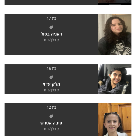
בת 17
#
ראניה בסול
קבלן/נית
בת 16
#
מלק עדוי
קבלן/נית
בת 12
#
טיבה אטרש
קבלן/נית