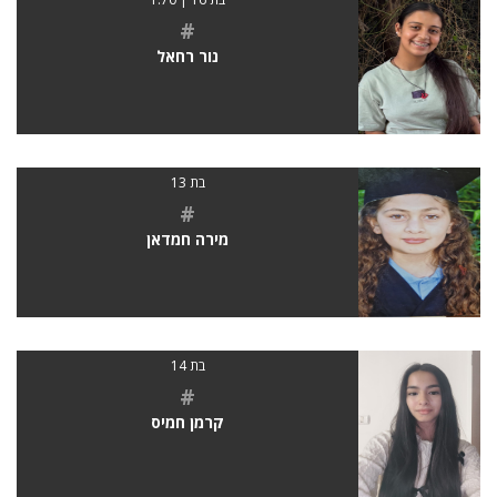
#
נור רחאל
בת 13
#
מירה חמדאן
בת 14
#
קרמן חמיס