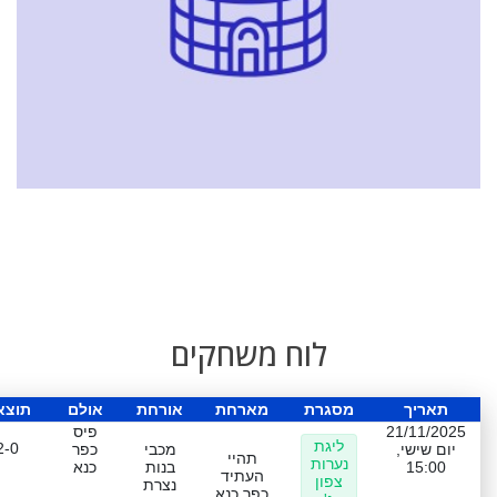
לוח משחקים
תאריך
מסגרת
מארחת
אורחת
אולם
תוצא
21/11/2025
פיס
ליגת
2-0
יום שישי,
מכבי
כפר
תהיי
נערות
15:00
בנות
כנא
העתיד
צפון
נצרת
כפר כנא