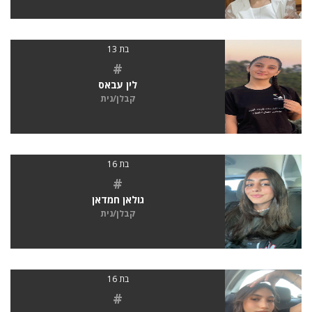
בת 13
#
לין עבאס
קבלן/נית
בת 16
#
גולאן חמדאן
קבלן/נית
בת 16
#