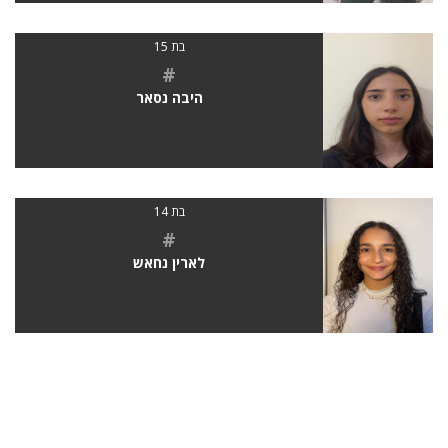
בת 15
#
היבה נסאר
בת 14
#
לארין נחאש