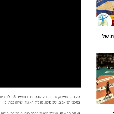
אליפות של
טעימה ממשחק ג
במכבי תל אביב. יניב נוימן, מנכ”ל האיגוד, שיחק בבת ים.
ל
יעקב הרשקו,