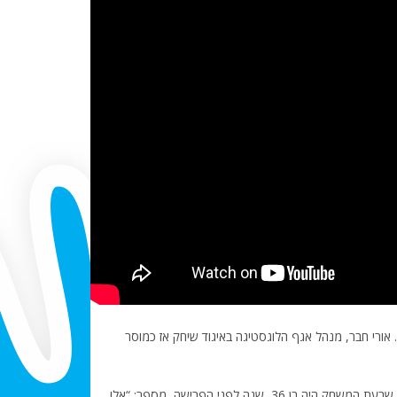
מר הגביע שהסתיים בתוצאה 1:3 לבת-ים. אורי חבר, מנהל אגף הלוגסטיגה באיגוד שיחק אז כמוסר
מנכ”ל הפועל כפ”ס כיום ומוסר בת ים דאז, שבעת המשחק היה בן 36, שנה לפני הפרישה, מספר: “אלו