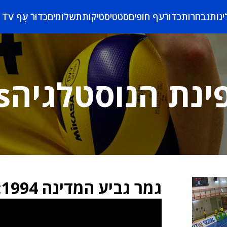
יגות
נבחרות
כדורעף חופים
סטטיסטיקות
תשלומים
כַּדוּר עָף TV
ינת הנוסטלגיהs
גמר גביע המדינה 1994: בת ים מול מכבי ת”א