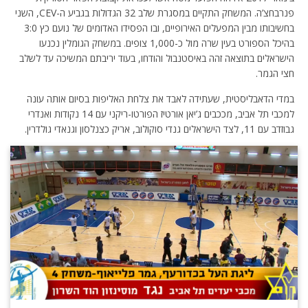
פנרבחצ’ה. המשחק התקיים במסגרת שלב 32 הגדולות בגביע ה-CEV, השני
בחשיבותו מבין המפעלים האירופיים, ובו הפסידו האדומים של נועם כץ 3:0
בהיכל הספורט בעין שרה מול כ-1,000 צופים. במשחק הגומלין נכנעו
הישראלים בתוצאה זהה באיסטנבול והודחו, בעוד יריבתם המשיכה עד לשלב
חצי הגמר.
במדי הדאבליסטית, שעתידה לאבד את צלחת האליפות בסיום אותה עונה
למכבי תל אביב, מככבים ג’יאן אורטיז הפורטו-ריקני עם 14 נקודות ואנדרי
גבוזדב עם 11, לצד הישראלים גנדי סוקולוב, אריק כצנלסון וגנאדי גולדרין.