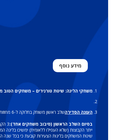
מידע נוסף
משחקי הליגה: שיטת טורנירים – משחקים הטוב מ-3 מערכות
העונה הסדירה
שלב ראשון משוחק בחלוקה ל-6 מחוזות, אשר ישחקו בשיטת ליגה בת סיבוב אחד.
בסיום השלב הראשון (סיבוב משחקים אחד):
3 הקבוצות שתסיימנה ראשונות בכל מחוז יעפילו לליגה הלאומית לנערים (פלייאוף עליון) של אותה השנה. סה"כ 18 קבוצות ישתתפו בליגה.
ייתר הקבוצות (שלא העפילו ללאומית) ימשיכו בליגה המ
שיטת המשחקים בליגות הצעירות קובעת כי בכל שנה המשח