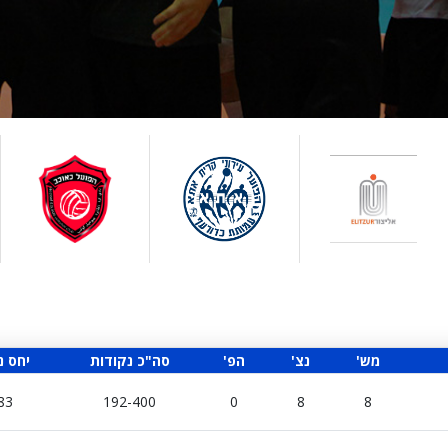
'מש
'נצ
'הפ
סה"כ נקודות
יחס נ
83
192-400
0
8
8