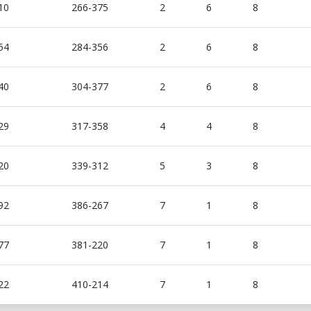
10
266-375
2
6
8
54
284-356
2
6
8
40
304-377
2
6
8
29
317-358
4
4
8
20
339-312
5
3
8
92
386-267
7
1
8
77
381-220
7
1
8
22
410-214
7
1
8