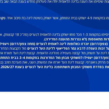
ות שיסיימו את העונה בליגה הלאומית יחלו את פעילותן מחדש בעונה הבאה שוב בליג
 אשר ישוחק בשיטת ליגה בת סיבוב אחד.
נקוד
נערים (סה"כ 18 קבוצות), אשר תחולק לשני מחוזות על בסיס מרחק גיאוגרפי.
ות מתאפסות (לא נגררות מהעונה הסדירה).
/דרום) יוכרזו כאלופות ליגה לאומית לנערים (מחוז צפון/דרום) ויעפילו לליגת
על זכות העפלה לרבע גמר הפלייאוף לליגת העל לנערים
 ליגת על תשחק מול קבוצה מעפילה מהליגה הלאומית. קבוצת ליגת העל תארח א
הקבוצות אשר תסיימנה במקום השני מ
מרחק גיאוגרפי. קבוצות ליגת העל יארחו את המשחק השני, ואת מערכת הזהב (במי
 בסדרת משחקי המבחן תשתתפנה בליגת העל לנערים בעונת 2026/27.