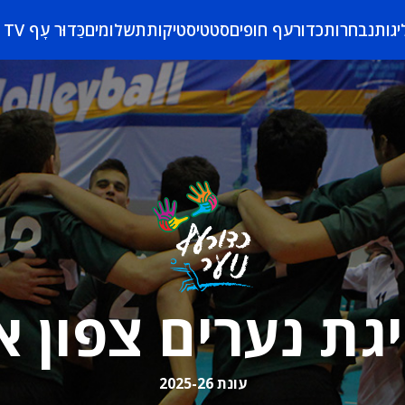
יגות
נבחרות
כדורעף חופים
סטטיסטיקות
תשלומים
כַּדוּר עָף TV
גת נערים צפון א
עונת 2025-26