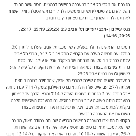
מנצחת את מכבי תל אביב במערכה חמישית דרמטית. מטה אשר מהצד
השני לא נתנה סיכוי לירושלים וממשיכה להוליך בראש הטבלה, ואילו אשדוד
לא נתנה להוד השרון לברוח עם ניצחון חוץ ברחובות.
מ.ס עיילבון -מכבי יעדים תל אביב 2:3 (23:25, 25:19, 25:17,
20:25, 14:16)
המערכה הראשונה החלה בשליטה של מכבי תל אביב שעלתה ליתרון 3:8,
הידלגו עם חסימה העלה את הקבוצה מתל אביב ל-9:13, מכבי תל אביב
עלתה כבר ל-20-14 עם הנחתה של בצ’קלה אבל אז עיילבון עם יכולת
נהדרת צימצמה בצורה נפלאה והצליחה להפוך את הקערה על פיה להגיע
לשיוויון ולנצח בסיום אדיר 23:25.
המערכה השניה היתה שייכת למכבי תל אביב, שהתחילה בצורה מוחצת
ועלתה ל-2:7 עם אייס של הידלגו, אינגרס מעיילבון צימק ל-7:11 עם הנחתה
אבל הידלגו עם 2 הנחתות רצופות העלה ל-7:14 ומכאן הדרך עד לניצחון
במערכה היתה פשוטה עבור צהובים כחולים. גם המערכה השלישית הלכה
בקלות לזכות מכבי תל אביב, אבל אז עיילבון התעוררה וניצחה בצורה
משכנעת את המערכה הרביעית.
הקבוצות התייצבו למערכה חמישית מכריעה שהייתה צמודה מאוד, ממצב
של 7:8 למכבי ת”א, ברטוס עם חסימה יפה העלה את הקבוצה האורחת
ל-7:9, עיילבון השוותה ל-10:10, ופיינרו העלה את המקומיים ל-13:14, מכבי