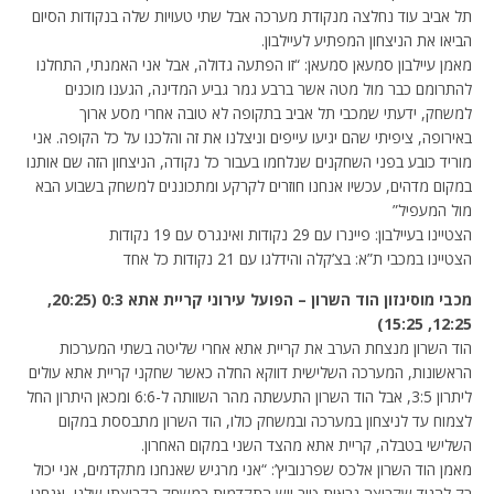
תל אביב עוד נחלצה מנקודת מערכה אבל שתי טעויות שלה בנקודות הסיום
הביאו את הניצחון המפתיע לעיילבון.
מאמן עיילבון סמעאן סמעאן: “זו הפתעה גדולה, אבל אני האמנתי, התחלנו
להתרומם כבר מול מטה אשר ברבע גמר גביע המדינה, הגענו מוכנים
למשחק, ידעתי שמכבי תל אביב בתקופה לא טובה אחרי מסע ארוך
באירופה, ציפיתי שהם יגיעו עייפים וניצלנו את זה והלכנו על כל הקופה. אני
מוריד כובע בפני השחקנים שנלחמו בעבור כל נקודה, הניצחון הזה שם אותנו
במקום מדהים, עכשיו אנחנו חוזרים לקרקע ומתכוננים למשחק בשבוע הבא
מול המעפיל”
הצטיינו בעיילבון: פיינרו עם 29 נקודות ואינגרס עם 19 נקודות
הצטיינו במכבי ת”א: בצ’קלה והידלגו עם 21 נקודות כל אחד
מכבי מוסינזון הוד השרון – הפועל עירוני קריית אתא 0:3 (20:25,
12:25, 15:25)
הוד השרון מנצחת הערב את קריית אתא אחרי שליטה בשתי המערכות
הראשונות, המערכה השלישית דווקא החלה כאשר שחקני קריית אתא עולים
ליתרון 3:5, אבל הוד השרון התעשתה מהר השוותה ל-6:6 ומכאן היתרון החל
לצמוח עד לניצחון במערכה ובמשחק כולו, הוד השרון מתבססת במקום
השלישי בטבלה, קריית אתא מהצד השני במקום האחרון.
מאמן הוד השרון אלכס שפרנוביץ’: “אני מרגיש שאנחנו מתקדמים, אני יכול
רק להגיד שקבוצה נראית טוב ויש התקדמות במשחק הקבוצתי שלנו, אנחנו