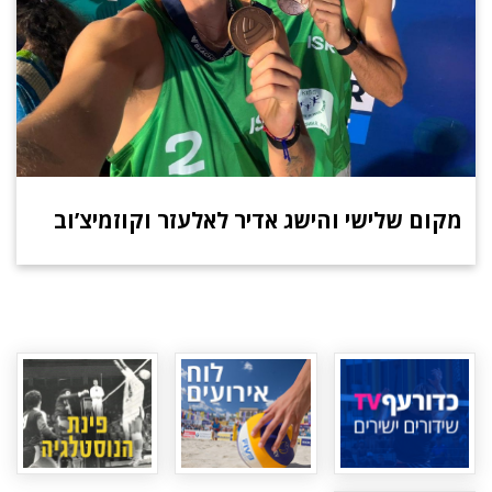
מקום שלישי והישג אדיר לאלעזר וקוזמיצ’וב