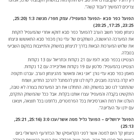
צריכים להמשיך לעבוד קשה”.
הפועל כפר סבא -הפועל המעפיל/ עמק חפר/ מנשה 1:3 (25:20,
23:25, 17:25, 20:25)
ניצחון סופר חשוב הערב להפועל כפר סבא דווקא אחרי שהמעפיל לוקחת
את המערכה הראשונה, השחקנים של עדי גורן מכפר סבא התאוששו וניצחו
את שלוש המערכות הבאות בדרך לניצחון במשחק והתייצבות במקום השביעי
בטבלה.
הצטיינו בכפר סבא: לופז עם 21 נקודות וכתריאל עם 13 נקודות
הצטיינו בהמעפיל: סלטון עם 19 נקודות ואוליביירה עם 12 נקודות.
מאמן כפר סבא עדי גורן: “אני גאה ומאושר מהניצחון הערב. עברנו תקופה
לא קלה בהרבה מובנים, לקח לנו זמן להסתגל להרכב החדש, ושמח
שהתחבר לנו טוב במשחק הזה. התחלנו את רוב המערכות בצורה לא טובה,
התקשינו בקבלה והמעפיל עצרו אותנו בקלות. אבל ככל שהמשחק התקדם,
העלנו את רמת האגרסיביות בכל הפרמטרים, נלחמנו בכל תוצאה, ויצאנו
עם ידנו על העליונה”.
הפועל ירושלים – הפועל גליל מטה אשר/עכו 3:0 (25:16, 25:21,
25:13)
ניצחון קל היום למטה אשר לפני הקלאסיקו של הכדורעף הישראלי ביום
ראשון מול מכבי תל אביב, מטה אשר מגדילה את הפער בראשות הטבלה