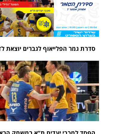
סדרת גמר הפלייאוף לגברים יוצאת לד
הפסד למכבי יעדים ת”א במשחק הרא