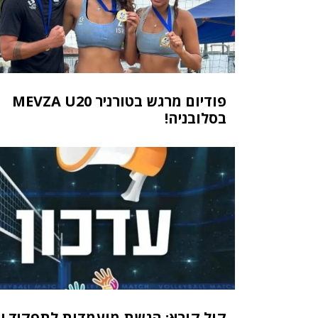
פודיום מרגש בטורניר MEVZA U20
בסלובניה!
קול קורא: הגשת מועמדות לתפקיד יו