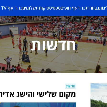
יגות
נבחרות
כדורעף חופים
סטטיסטיקות
תשלומים
כַּדוּר עָף TV
חדשות
חדשות
מקום שלישי והישג אדיר 