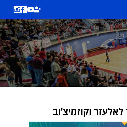
לאלעזר וקוזמיצ’וב