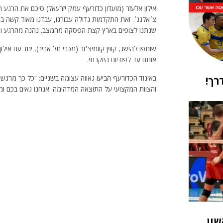
אילון אלעזר (מועדון כדורעף עמק יזרעאל) סיכם את הרגע 
צ׳אלנג׳. זאת התקדמות גדולה עבורנו, עבדנו מאוד קשה בט
שנתנו לצופים בארץ קצת הפסקה מהמצב. נהנה מהרגע ונמ
שותפו להישג, קווין קוזמיצ׳וב (מכבי תל אביב), יחד עם אילו
אותם עד לפודיום היוקרתי.
באיגוד הכדורעף הביעו גאווה עצומה בשניים: “כל כך מרגש ל
רך!
והצוות המקצועי על התוצאה המדהימה. אנחנו גאים בכם ו
שון