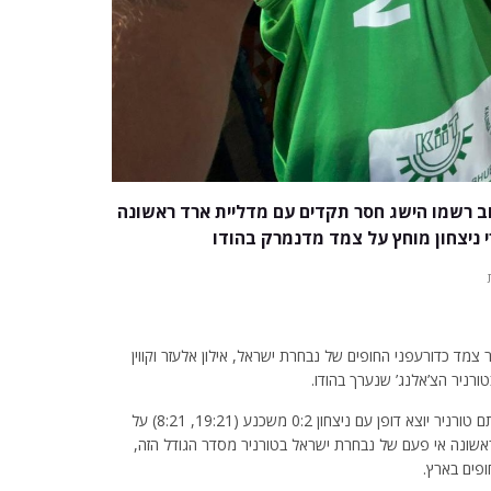
צ׳וב רשמו הישג חסר תקדים עם מדליית ארד ראשונה
י ניצחון מוחץ על צמד מדנמרק בהודו
מד כדורעפני החופים של נבחרת ישראל, אילון אלעזר וקווין
טורניר הצ’אלנג’ שנערך בהודו.
הצמד הישראלי, תחת הדרכתו של המאמן מטאו ורניאר, חתם טורניר יוצא דופן עם ניצחון 0:2 משכנע (19:21, 8:21) על
שונה אי פעם של נבחרת ישראל בטורניר מסדר הגודל הזה,
פים בארץ.