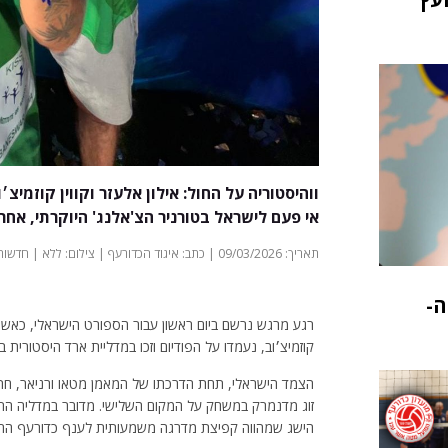
ווהיסטוריה על החול: אילון אלעזר וקווין קוזמי
אי פעם לישראל בטורניר הצ'אלנג' היוקרתי, אחר
תאריך: 09/03/2026 | כתב: איגוד הכדורעף | צילום: ללא | חדשות
ה-
רגע מרגש נרשם ביום ראשון עבור הספורט הישראלי, כאשר צ
קוזמיצ׳וב, נעמדו על הפודיום וזכו במדליית ארד היסטורית ב
זוג מדנמרק במשחק על המקום השלישי. מדובר במדליה הרא
הישג שמהווה קפיצת מדרגה משמעותית לענף כדורעף החו