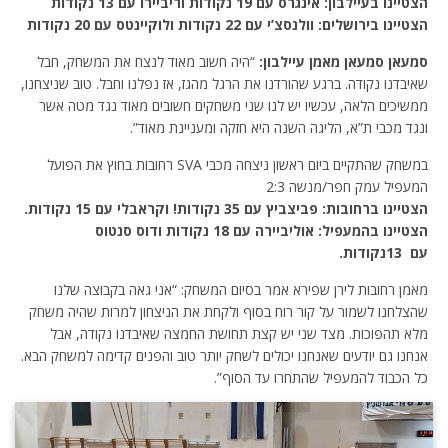
הצטיינו בעיילבון: אינגרס עם 19 נקודות וריביירו עם 13 נקודות
הצטיינו בירושלים: וולנסצ’י עם 22 נקודות ולוקיינטס עם 20 נקודות
סמעאן סמעאן מאמן עיילבון:
“היה חשוב מאוד לנצח את המשחק, חבל
שאיבדנו נקודה. ברגע שהורדנו את הרגל מהגז, אז נפלנו וחבל. טוב שניצחנו,
ממשיכים הלאה, עכשיו יש לנו שני משחקים חשובים מאוד נגד מטה אשר
ונגד מכבי ת”א, הליגה השנה היא חזקה ומעניינת מאוד”.
במשחק שהתקיים ביום ראשון ניצחה מכבי
SVA
רחובות בחוץ את הפועל
המעפיל עמק חפר/מנשה 2:3
הצטיינו ברחובות: פביצביץ עם 35 נקודות! וקראבלי עם 15 נקודות.
הצטיינו בהמעפיל: אוליביירה עם 18 נקודות ודוס סנטוס
עם
13
נקודות
.
מאמן רחובות לירן שפירא אמר בסיום המשחק: “אני גאה בקבוצה שלנו
שהצלחנו לשמור על קור רוח בסוף ולקחת את הניצחון למרות שהיה משחק
מלא תהפוכות. מצד שני יש קצת תחושת החמצה שאיבדנו נקודה, אבל
אנחנו גם יודעים שאנחנו יכולים לשחק יותר טוב והפנים קדימה למשחק הבא.
כל הכבוד להמעפיל שהתחרו עד הסוף”.