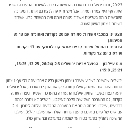
20:23, ובסופו של דבר המערכה הראשונה הלכה לאשדוד. המערכה השניה
היתה אף היא צמודה מאוד, אבל אשדוד ידעה לנצח גם אותה. המערכה
השלישית היתה בשליטת אשדוד ניצחה אותה ואת המשחק כולו, אשדוד
רושמת ניצחון ראשון העונה.
הצטיינו במכבי אשדוד: סאורה עם 20 נקודות ואפונזה עם 13 (3
חסימות)
הצטיינו בהפועל עירוני קריית אתא: קנדלונסקי עם 13 נקודות
ופירסוב עם 12 נקודות
מ.ס עיילבון – הפועל אריות ירושלים 2:3 (26:24, 13:25, 13:25,
:15)
8
25:21,
ירושלים שהשיגה בשבוע שעבר ניצחון ראשון בליגה אחרי עונה בלי אף ניצחון
פתחה היטב את המשחק עיילבון חזרה לקראת הסוף המערכה, אבל ירושלים
ידעה לנצח בשובר שיוויון, עיילבון התעוררה במערכה השנייה וניצחה אותה
בקלות, גם המערכה השלישית הלכה לעיילבון, ירושלים לא ויתרה וזכתה
ברביעית, עיילבון פתחה היטב את המערכה המכרעת ועלתה ליתרון 2:4
עם אייס של פיינרו, אינגרס עם הנחתה העלה את עיילבון ל-3:7, עיילבון
המשיכה להוליך בפער בטוח עד שזכתה במערכה ובמשחק כולו.