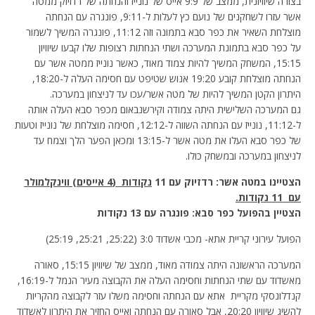
בצורה שיוויונית, ממצב של 9:9 אייס של נונייז והנחתה של רדזיוק ממטה
אשר עזרו לשחקנים של נועם כץ לעלות ל-9:11, פונגרה עם הנחתה
מוצלחת השאיר את כפר סבא בתמונה וזה 11:12, פונגרה המשיך לשמור
על כפר סבא בתמונת המערכה ושתי הנחתות רצופות שלו קבעו שיוויון
15:15, המשחק המשיך להיות צמוד מאוד, כאשר נונייז ממטה אשר עם
הנחתה מוצלחת קובע 19:20 אנוש שטיפט עם חסימה העלה ל-18:20,
היתרון הקטן המשיך להיות של מטה אשר/עכו עד לניצחון במערכה.
גם המערכה השלישית היתה צמודה וקירשנבאום מכפר סבא העלה אותה
ל-11:12, נונייז עם הנחתה השווה ל-12:12, חסימה מוצלחת של נונייז וטעות
של כפר סבא העלו את מטה אשר ל-13:15 ומכאן הפער הלך וצמח עד
לניצחון במערכה ובמשחק כולו.
הצטיינו במטה אשר: רדזיוק עם 11
נקודות (4 אייסים) ווינקלמולר
עם 11 נקודות.
הצטיין בהפועל כפר סבא: פונגרה עם 13 נקודות
הפועל עירוני קריית אתא- מכבי אשדוד 3:0 (25:22, 25:21, 25:19)
המערכה הראשונה היתה צמודה מאוד, ממצב של שיוויון 15:15, סאורה
מאשדוד עם שתי הנחתות וחסימה העלה את הקבוצה מעיר הנמל ל-16:19,
קנדלונסקי מקריית אתא עם הנחתה וחסימה משלו עזר לקבוצה מהקריות
להשיג שיוויון 20:20, אבל סאורה עם הנחתה ואייס החזיר את היתרון לאשדוד