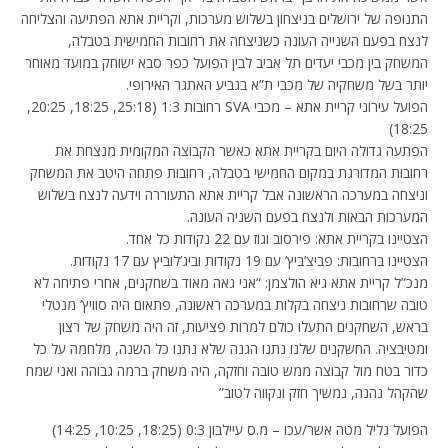
התנופה של ירושלים בניצחון בשלוש מערכות, וקריית אתא הפתיעה והצליחה
לנצח בפעם השנייה העונה כשניצחה את רחובות החמישית בטבלה,
המשחק בין מכבי יעדים תל אביב לבין הפועל כפר סבא ישוחק במועד מאוחר
יותר בשל משחקיה של מכבי ת”א בגביע האתגר האירופי.
הפועל עירוני קריית אתא – מכבי SVA רחובות 1:3 (25:18, 18:25, 20:25,
18:25)
הפתעה גדולה היום בקריית אתא כאשר הקבוצה המקומית מנצחת את
רחובות המדורגת במקום החמישי בטבלה, רחובות פתחה היטב את המשחק
וניצחה במערכה הראשונה אבל קריית אתא התעוררה וידעה לנצח בשלוש
המערכות הבאות ולנצח בפעם השניה העונה.
הצטיינו בקריית אתא: פירסוב וגוז עם 22 נקודות כל אחד.
הצטיינו ברחובות: פביצ’ביץ’ עם 19 נקודות וביג’לוביץ עם 17 נקודות.
מנכ”ל קריית אתא גיא הולצמן: “אני גאה מאוד בשחקנים, אחרי פתיחה לא
טובה שרחובות ניצחה בקלות במערכה ראשונה, פתאום היה סוויץ’ מנטלי
בראש, השחקנים התעלו כולם למרות פציעות, זה היה משחק של רצון
ומטיבציה. החשקנים שלנו נתנו הגנה שלא נתנו כל השנה, מלחמה על כל
כדור בטח מול קבוצה ממש טובה וחזקה, היה משחק ברמה גבוהה ואני שמח
שהקהל נהנה, נמשיך חזק ונקווה לטוב”
הפועל גליל מטה אשר/עכו – מ.ס עיילבון 0:3 (18:25, 10:25, 14:25)