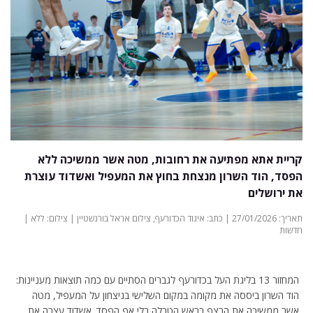
קריית אתא מפתיעה את רחובות, מטה אשר ממשיכה ללא
הפסד, הוד השרון מנצחת בחוץ את המעפיל ואשדוד עוצרת
את ירושלים
תאריך: 27/01/2026 | כתב: איגוד הכדורעף, צילום אראל בורנשטיין | צילום: ללא |
חדשות
המחזור 13 בליגת העל בכדורעף לגברים הסתיים עם כמה תוצאות מעניינות:
הוד השרון ביססה את מקומה במקום השלישי בניצחון על המעפיל, מטה
אשר ממשיכה את הרצף בראש הטבלה בלי אף הפסד. אשדוד עצרה את