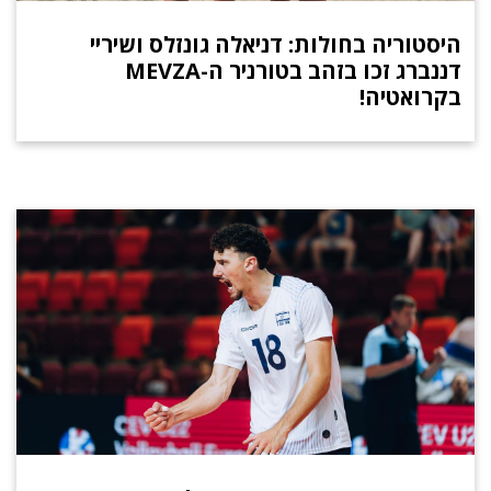
היסטוריה בחולות: דניאלה גונזלס ושיריי
דננברג זכו בזהב בטורניר ה-MEVZA
בקרואטיה!