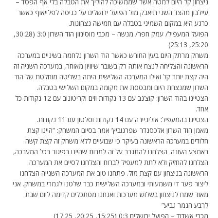
ניצחון קל היום למטה אשר שממשיכה להוליך את הטבלה בלי אף הפסד –
עיילבון מהצד השני תיאבק מול הפועל ירושלים על כניסה לפלייאוף כאשר
כרגע היא במקום השמיני בטבלה עם חמישה נצחונות.
הפועל המעפיל/ עמק חפר/ מנשה – מכבי מוסינזון הוד השרון 3:0 (30:28,
25:20, 25:13)
משחק מרתק היום בעין החורש כאשר הוד השרון נלחמה בשיניים במערכה
הראשונה והצליחה לנצח אותה רק בשובר שיוויון מאוחר, במערכה השניה זה
היה קצת יותר קל ואילו המערכה השלישית היתה בשליטה מוחלטת של הוד
השרון שמנצחת היום ומבססת את מקומה במקום השלישי בטבלה.
הצטיינו בהוד השרון: קוצ’נב עם 13 נקודות וזים וקריטונוב עם 12 נקודות כל
אחד.
הצטיינו בהמעפיל: אוליביירה עם 14 נקודות וסלטון עם 11 נקודות.
מאמן הוד השרון אלכסנדר שפרנוביץ’ אמר בסיום המשחק: “‏היינו קצת
חלודים במערכה הראשונה בעיקר כי שבועיים ללא משחק זה קצת קשה
באמצע העונה. הצלחנו להתגבר על זה למרות שהיינו בפיגור בכל המערכה,
הצלחנו להחזיק ולא לתת למעפיל לברוח והצלחנו לסיים את המערכה
הראשונה בניצחון עם קצת מזל. פתחנו טוב את המערכה השנייה הצלחנו
ליצור פער די משמעותי ובמערכה השלישית כבר שלטנו לגמרי במשחק. אני‏
מאוד שמח לניצחון בשלוש מערכות ואנחנו מסתכלים קדימה ליום שבת
לרבע הגמר גביע”
מכבי אשדוד – הפועל ירושלים 0:3 (15:25, 20:25, 17:25)