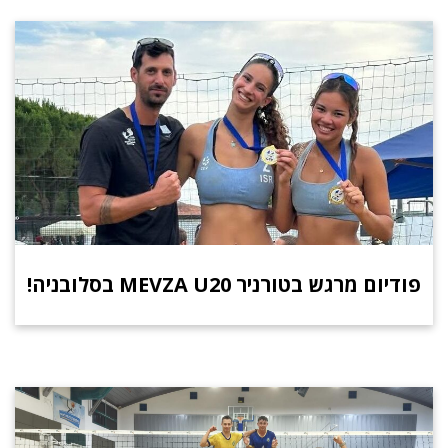
פודיום מרגש בטורניר MEVZA U20 בסלובניה!