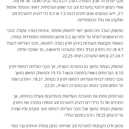
מכבי יעדים תל-אביב העפילה הערב לרבע גמר גביע האתגר של אירופה
אחרי ניצחון דרמטי במערכת זהב נגד שומון הצרפתית. לאחר ההפסד אתמול
3:1, ידעו הצהובים שהם חייבים לנצח 1:3 או 0:3 כדי להגיע למערכת זהב
שתקבע את גורל ההתמודדות.
המשחק הערב היה המשך ישיר למשחק אתמול, ונפתח בצורה שקולה. מכבי
היו הראשונים לעלות על הלוח עם 0:2 ומכאן התפתחה התמודדות צמודה,
כששתי הקבוצות מעבירות ביניהן יתרון נקודה. למעשה, מכבי הצליחה להוביל
4:7 וזה היה היתרון הגדול ביותר במערכה הראשונה, עד שמכבי עלתה
ל-21:24 ובסיום המערכה ניצחה 22:25.
המשחק הצמוד נמשך גם במערכה השנייה, אך מכבי הצליחה לפתוח יתרון
6:10. הצרפתים נשארו בתמונה והשוו ל-15:15 והמשחק המאוזן נמשך.
מכבי ניסתה לברוח והצליחה לפתוח יתרון 3 נקודות, 18:21. היתרון נשמר
עד הסיום ומכבי ניצחה גם במערכה השנייה, 22:25.
הצרפתים פתחו את המערכה השלישית בהתלהבות והובילו בפתיחה, אך
החניכים של גל גלילי רצו להגיע למערכת זהב והחזירו במהרה את היתרון.
המשחק הצמוד נמשך אבל מכבי הצליחה לפתוח פער מוקדם עליו שמרה
עד לניצחון 18:25 ו-0:3 בסיכום הכללי.
מכאן הלכו הקבוצות למערכת זהב שהייתה כמובן צמודה והיתרון עבר מצד