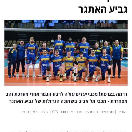
גביע האתגר
דרמה בצרפת! מכבי יעדים עולה לרבע הגמר אחרי מערכת זהב
מסחררת - מכבי תל אביב בשמונה הגדולות של גביע האתגר
תאריך: | כתב: איגוד הכדורעך תמונה באדיבות ה-CEV | צילום: ללא | חדשות