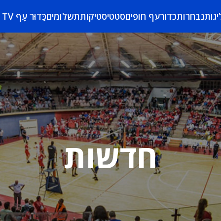
יגות
נבחרות
כדורעף חופים
סטטיסטיקות
תשלומים
כַּדוּר עָף TV
חדשות