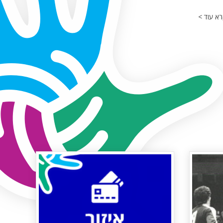
א עוד >