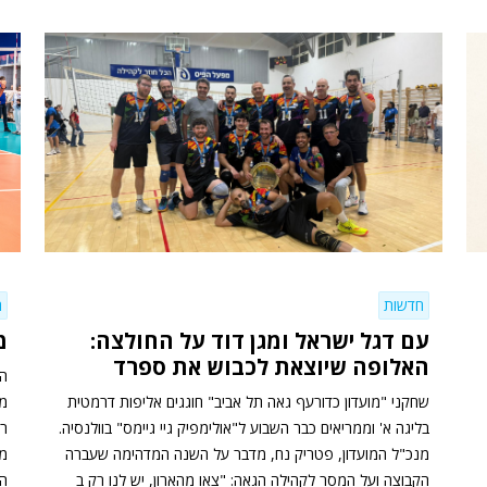
חדשות
ח
עם דגל ישראל ומגן דוד על החולצה:
מ
האלופה שיוצאת לכבוש את ספרד
הג
שחקני "מועדון כדורעף גאה תל אביב" חוגגים אליפות דרמטית
מר
בליגה א' וממריאים כבר השבוע ל"אולימפיק גיי גיימס" בוולנסיה.
מנכ"ל המועדון, פטריק נח, מדבר על השנה המדהימה שעברה
מק
הקבוצה ועל המסר לקהילה הגאה: "צאו מהארון, יש לנו רק ב
הא