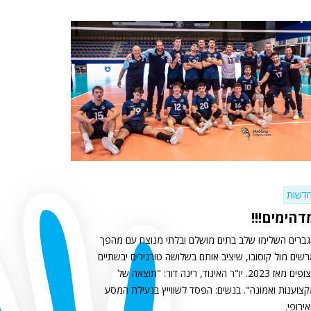
דשות
דהימים!!!
ברים השלימו שלב בתים מושלם ובלתי מנוצח עם מהפך
שים מול קוסובו, שיציב אותם בשלושה טורנירים יבשתיים
רצופים מאז 2023. יו"ר האיגוד, רינה דור: "תוצאה של
צוענות ואמונה". בנשים: הפסד לשווייץ בנעילת המסע
ירופי.