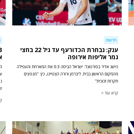
חדשות
ח
ענק: נבחרת הכדורעף עד גיל 22 בחצי
גמר אליפות אירופה
א
הישג אדיר בפורטוגל: ישראל הביסה 0:3 את המארחת והעפילה
הח
מהמקום הראשון בבית. ליברמן ורורה הצטיינו, כץ: "מנפצים
תקרות זכוכית"
נק
שד
קרא עוד >
קר