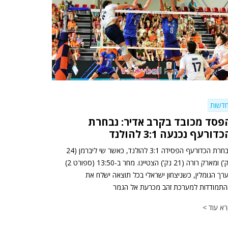
דשות
פסד מכובד בקרב אדיר: נבחרת
דורעף נכנעה 3:1 להולנד
נבחרת הכדורעף הפסידה 3:1 להולנד, כאשר שי ליברמן (24
נק') ומארק רורה (21 נק') הצטיינו. מחר ב-13:50 (ספורט 2)
ערך הגומלין, כשניצחון ישראלי בכל תוצאה ישלח את
תמודדות למערכת זהב מכרעת אל הגמר
א עוד >