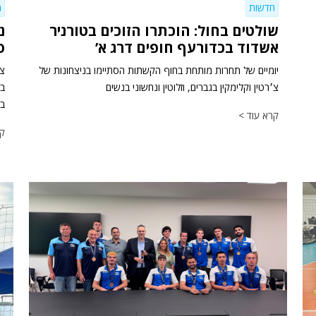
חדשות
ח
שולטים בחול: הוכתרו הזוכים בטורניר
נ
אשדוד בכדורעף חופים דרג א’
סי
יומיים של תחרות מותחת בחוף הקשתות הסתיימו בניצחונות של
צמ
צ׳רטין וקלימקין בגברים, וזלוטין ונחשוני בנשים
בע
קרא עוד >
קר