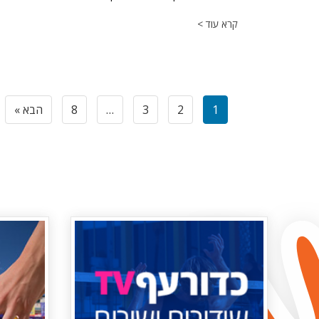
קרא עוד >
1
2
3
…
8
הבא »