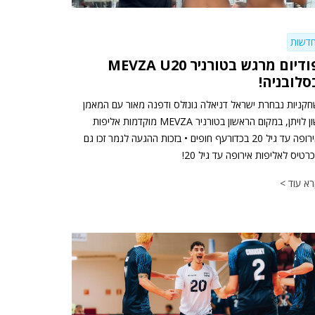
דשות
פודיום מרגש בטורניר MEVZA U20
סלובניה!
קניות נבחרת ישראל דניאלה גונזלס ודפנה מאור עם המאמן
שון לויתן, במקום הראשון בטורניר MEVZA מוקדמות אליפות
אירופה עד גיל 20 בכדורעף חופים • בזכות ההגעה לגמר זכו גם
רטיס לאליפות אירופה עד גיל 20!
א עוד >