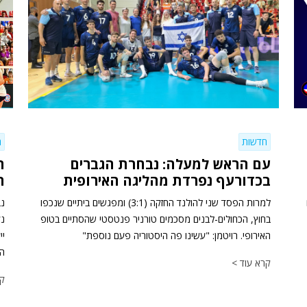
חדשות
ח
עם הראש למעלה: נבחרת הגברים
ה
בכדורעף נפרדת מהליגה האירופית
הכ
למרות הפסד שני להולנד החזקה (3:1) ומפגשים ביתיים שנכפו
בחוץ, הכחולים-לבנים מסכמים טורניר פנטסטי שהסתיים בטופ
האירופי. רויטמן: "עשינו פה היסטוריה פעם נוספת"
יי
הה
קרא עוד >
קר