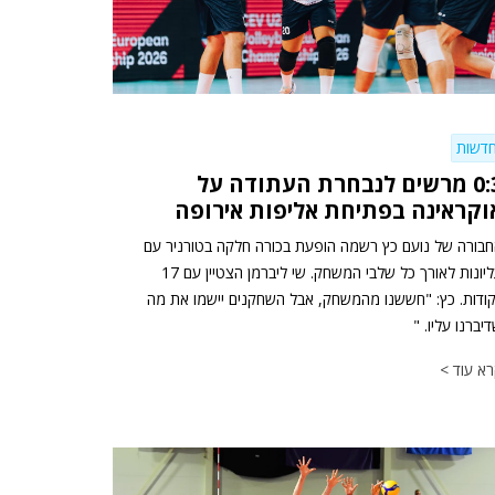
דשות
0:3 מרשים לנבחרת העתודה על
וקראינה בפתיחת אליפות אירופה
בורה של נועם כץ רשמה הופעת בכורה חלקה בטורניר עם
עליונות לאורך כל שלבי המשחק. שי ליברמן הצטיין עם 17
ודות. כץ: "חששנו מהמשחק, אבל השחקנים יישמו את מה
יברנו עליו. "
א עוד >