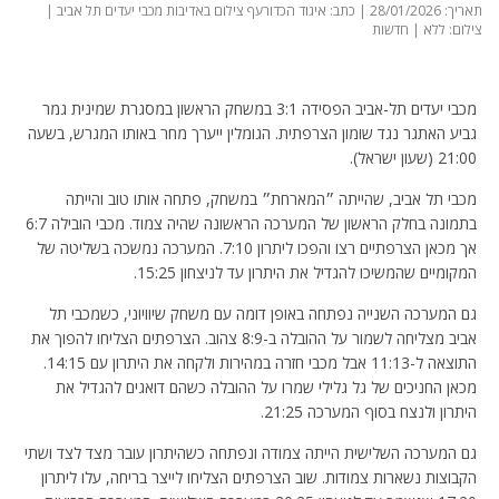
תאריך: 28/01/2026 | כתב: איגוד הכדורעף צילום באדיבות מכבי יעדים תל אביב |
צילום: ללא | חדשות
מכבי יעדים תל-אביב הפסידה 3:1 במשחק הראשון במסגרת שמינית גמר
גביע האתגר נגד שומון הצרפתית. הגומלין ייערך מחר באותו המגרש, בשעה
21:00 (שעון ישראל).
מכבי תל אביב, שהייתה ״המארחת״ במשחק, פתחה אותו טוב והייתה
בתמונה בחלק הראשון של המערכה הראשונה שהיה צמוד. מכבי הובילה 6:7
אך מכאן הצרפתיים רצו והפכו ליתרון 7:10. המערכה נמשכה בשליטה של
המקומיים שהמשיכו להגדיל את היתרון עד לניצחון 15:25.
גם המערכה השנייה נפתחה באופן דומה עם משחק שיוויוני, כשמכבי תל
אביב מצליחה לשמור על ההובלה ב-8:9 צהוב. הצרפתים הצליחו להפוך את
התוצאה ל-11:13 אבל מכבי חזרה במהירות ולקחה את היתרון עם 14:15.
מכאן החניכים של גל גלילי שמרו על ההובלה כשהם דואגים להגדיל את
היתרון ולנצח בסוף המערכה 21:25.
גם המערכה השלישית הייתה צמודה ונפתחה כשהיתרון עובר מצד לצד ושתי
הקבוצות נשארות צמודות. שוב הצרפתים הצליחו לייצר בריחה, עלו ליתרון