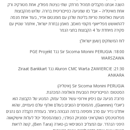
השנה אנחנו מקבלים תמהיל מרתק: שתי נציגות מפולין, אחת מטורקיה ורק
אחת מאיטליה – אבל כזו שמגיעה כפייבוריטית ברורה. שלוש מהקבוצות
מגיעות כאלופות טריות בליגות שלהן עם מומנטום אדיר, בעוד אחת מנסה
להתאושש מפלייאוף מקומי מאכזב. מאמן נבחרת ישראל, איתמר שטיין עם
סקירה מיוחדת על 4 הקבוצות בחצי הגמר
לוח המשחקים (שעון ישראל):
18:00: Sir Sicoma Monini PERUGIA נגד PGE Projekt
WARSZAWA
21:30: Aluron CMC Warta ZAWIERCIE נגד Ziraat Bankkart
ANKARA
Sir Sicoma Monini PERUGIA (איטליה)
הסטטוס: הפייבוריטית הטבעית והאלופה המכהנת.
פרוג’ה מגיעה עם ניסיון אירופי עשיר וסגל עמוק. המנוע של הקבוצה הוא
ג’יאנלי (Giannini), מהמוסרים הטובים בעולם ואלוף עולם פעמיים, שהוא
אתלט נדיר עם סרב וחסימה ברמה הגבוהה ביותר. בעמדת הקבלה הם נהנים
מפלוטינסקי האוקראיני וסמניוק הפולני, כשמהספסל יכול לעלות אישיקאווה
היפני הנהדר. עם המצליב הטוניסאי בן-טארה (Ben Tara), קשה לראות