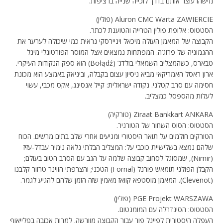
מישהו עוצר אותם בדרך לזכייה שנייה ברציפות.
Aluron CMC Warta ZAWIERCIE (פולין)
הסטטוס: אלופת פולין הטרייה והטוענת לכתר.
הקבוצה של המאמן העולה מיכאל ויניירסקי נראית כמי שיכולה לערער את
ההגמוניה של פרוג’ה. המפתחות נמצאים אצל המוסר הפורטוגלי מיגל
טבארס, כשהמצליב השמאלי בולדג’ (Bołądź) הוא ספק הנקודות העיקרי.
ארון ראסל האמריקאי מביא ניסיון עצום בקבלה, וביניאק באמצע הוא מכונת
חסימה עם סרב קטלני. נקודה ישראלית: קייל אנסינג, אקס מכבי, עשוי
לעלות מהספסל כמצליב.
Ziraat Bankkart ANKARA (טורקיה)
הסטטוס: הסוס השחור של הטורניר.
הטורקים חולמים על תואר היסטורי ומגיעים אחרי שלב בתים מרשים. הכוח
שלהם נמצא בשלישיית כוכבי על: המצליב הבלתי נלאה נימיר עבדל-עזיז
(Nimir), שמסוגל לסחוב קבוצה שלמה על הגב עם הסרב הטוב בעולם;
הקבלן הפולני תומאש פורנל (Fornal) הטכני; והצרפתי הווינר טרוור קלבנו
(Clevenot). המאמן מוסטפא קוואז מאמין שזה הזמן שלהם להגיע לגמר.
PGE Projekt WARSZAWA (פולין)
הסטטוס: הסינדרלה עם המומנטום.
העפלה היסטורית לפיינל פור עבור הקבוצה מוורשה. למרות אכזבה בפלייאוף