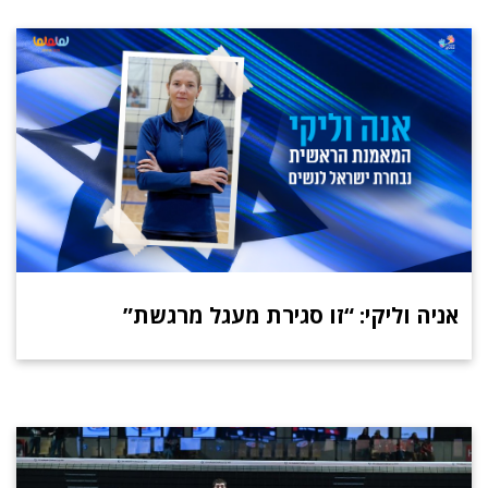
אניה וליקי: “זו סגירת מעגל מרגשת”