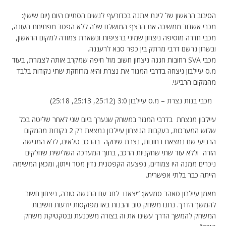
הסיבוב הראשון של ליגת אתנה בכדורעף לנשים הסתיים היום (יום שישי):
מכבי אשדוד ממשיכה את הרצף המושלם שלה ללא הפסד מפתיחת העונה,
מכבי חדרה מוסיפה ניצחון שמיני ברציפות ונשארת צמודה למקום הראשון,
ובשרון נרשם דרבי מרתק בין כפר סבא לרעננה.
מכבי SVA רחובות חגגה ניצחון חשוב מול חיפה שמקרב אותה לצמרת, בעוד
מ.ס עיילבון ניצחה בדרבי המגזר את נצרת והיא מרוחקת שתי נקודות בלבד
מהמקום הרביעי.
מכבי בנות נצרת – מ.ס עיילבון 3:0 (25:12, 25:13, 25:18)
עיילבון מנצחת בדרבי המגזר במשחק שנערך ביום שני לאחר שליטה בכל
שלוש המערכות, בעקבות הניצחון עיילבון נמצאת רק 2 נקודות מהמקום
הרביעי שם נמצאת רחובות, נצרת שיחקה בהרכב טלאים, ללא המגישה
הזרה וללא עוד שתי שחקניות הרכב, בתוך המערכה השלישית שחלקים
ניכרים ממנה היו צמודים, נפצעה הקפטנית נדין מטר זייתון, ומכאן המשימה
הייתה כבר בלתי אפשרית.
מאמן עיילבון סאהר סמעאן: “יצאנו לחג עם הרגשה טובה, ניצחון חשוב
להמשך הדרך. נתנו משחק טוב והבנות באו מפוקסות יודעות חשיבות
המשחק להמשך הדרך עשינו את זה בצורה משכנעת ובטקטיקת משחק