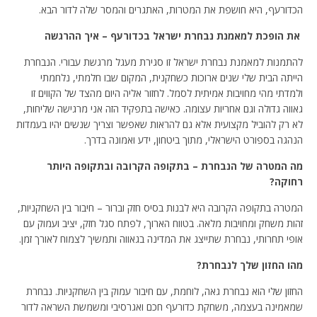
הכדורעף, היא חושפת את המטרות, האתגרים והמסר שלה לדור הבא.
את הופכת למאמנת נבחרת ישראל בכדורעף – איך ההרגשה
להתמנות למאמנת נבחרת ישראל זו סגירת מעגל מרגשת עבורי. הנבחרת
הייתה הבית שלי שנים ארוכות כשחקנית, המקום שבו חלמתי, נלחמתי
ולמדתי מהי מחויבות אמיתית לסמל. לחזור אליה היום מהצד של הקווים זו
גאווה גדולה וגם אחריות עצומה. כאישה בתפקיד הזה אני מרגישה שליחות,
לא רק להוביל מקצועית אלא גם להראות שאפשר וצריך שנשים יהיו בעמדות
הנהגה בספורט הישראלי, מתוך ביטחון, ידע ואמונה בדרך.
מה המטרה של הנבחרת – בתקופה הקרובה ובתקופה היותר
רחוקה?
המטרה בתקופה הקרובה היא לבנות בסיס חזק וברור – חיבור בין השחקניות,
זהות משחק ומחויבות מלאה. בטווח הארוך, לפתח סגל חזק, יציב ועמוק עם
אופי תחרותי, נבחרת שתייצג את המדינה בגאווה ותמשיך לצמוח לאורך זמן.
מהו החזון שלך לנבחרת?
החזון שלי הוא נבחרת גאה, לוחמת, עם חיבור עמוק בין השחקניות. נבחרת
שמאמינה בעצמה, משחקת כדורעף חכם ואגרסיבי ומשמשת השראה לדור