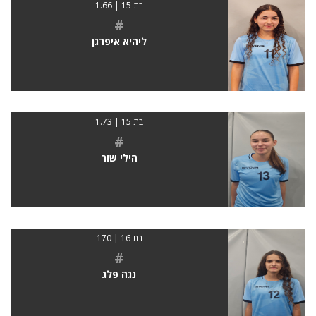
בת 15 | 1.66
#
ליהיא איפרגן
בת 15 | 1.73
#
הילי שור
בת 16 | 170
#
נגה פלג