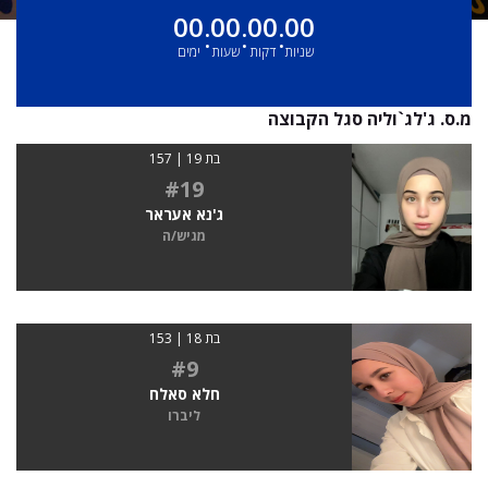
00
00
00
00
:
:
:
שניות
דקות
שעות
ימים
מ.ס. ג'לג`וליה סגל הקבוצה
בת 19 | 157
#19
ג'נא אעראר
מגיש/ה
בת 18 | 153
#9
חלא סאלח
ליברו