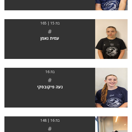
בת 15 | 165
#
עמית נאמן
בת 16
#
נעה פיקובסקי
בת 16 | 148
#