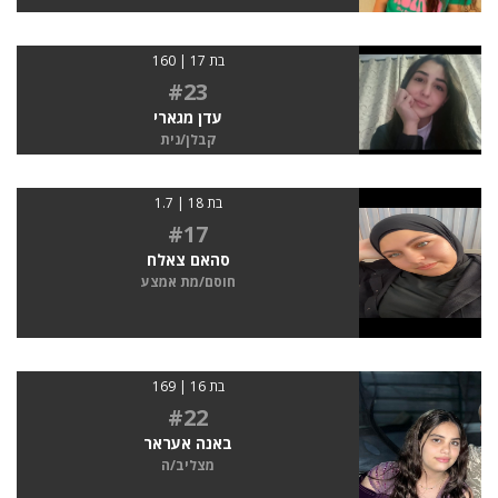
בת 17 | 160
#23
עדן מגארי
קבלן/נית
בת 18 | 1.7
#17
סהאם צאלח
חוסם/מת אמצע
בת 16 | 169
#22
באנה אעראר
מצליב/ה