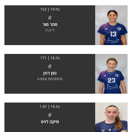
בת 19 | 153
#
סהר מור
ליברו
בת 18 | 171
#
גפן רוזן
חוסם/מת אמצע
בת 16 | 1.67
#
מיקה לויט