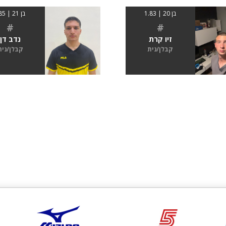
בן 20 | 1.83
בן 21 | 185
#
#
זיו קרת
נדב דן
קבלן/נית
קבלן/נית