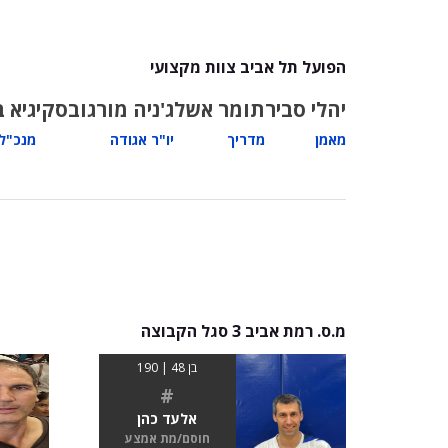
הפועל תל אביב צוות מקצועי
יהלי סביר
תומר אשל
ג'ניה מורגובסקי
גיא ב
מאמן
מדריך
יו"ר אגודה
מנכ"ל 
מ.ס. רמת אביב 3 סגל הקבוצה
בן 48 | 190
#
אלעד כהן
חוסם/מת אמצע