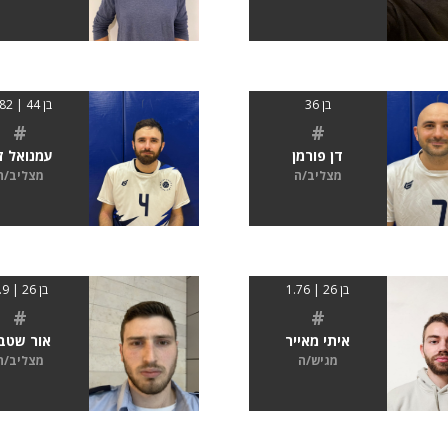
בן 36
בן 44 | 1.82
#
#
דן פורמן
עמנואל זנ
מצליב/ה
מצליב/ה
בן 26 | 1.76
בן 26 | 1.9
#
#
איתי מאייר
אור שטבו
מגיש/ה
מצליב/ה