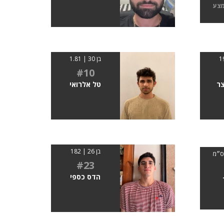
מצע
בן 30 | 1.81
#10
ר
טל אלרואי
בן 26 | 182
#23
הדס כספי