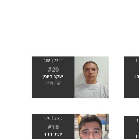
בן 25 | 188
#20
ו
יעקב דיונין
קבלן/נית
בן 26 | 170
#18
יונתן חדד
ז