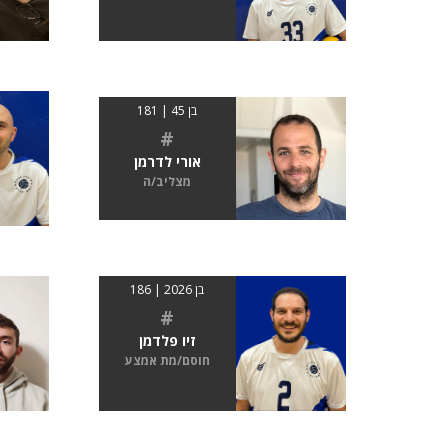
בן 45 | 181
#
אורי לדרמן
מצליב/ה
בן 2026 | 186
#
זיו פלדמן
חוסם/מת אמצע