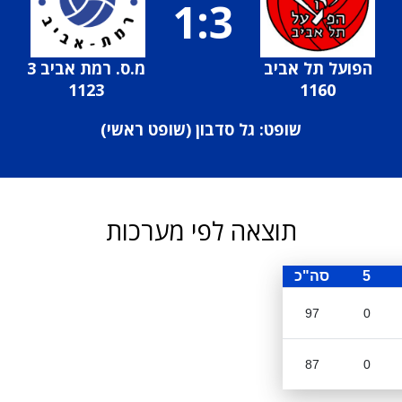
1:3
הפועל תל אביב
מ.ס. רמת אביב 3
1123
1160
שופט: גל סדבון (
שופט ראשי
)
תוצאה לפי מערכות
5
סה"כ
97
0
87
0