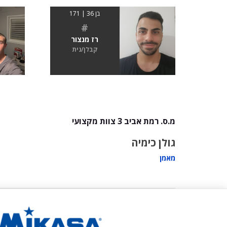
בן 36 | 171
#
רז מנצור
קבלן/נית
מ.ס. רמת אביב 3 צוות מקצועי
גולן כימיה
מאמן