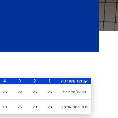
קבוצה/מערכה
1
2
3
4
הפועל תל אביב
25
25
22
25
מ.ס. רמת אביב 3
23
20
25
19