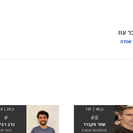
ר עוז
אגודה
בן 48 | 191
בן 28 | 1.8
#
#8
שחר סקברר
נדב רבי
חוסם/מת אמצע
בוגרים