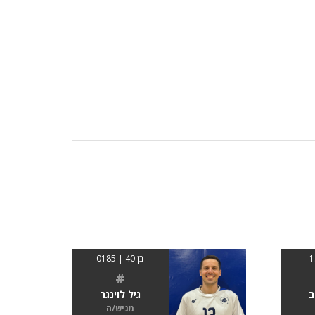
בן 40 | 0185
#
ב
גיל לוינגר
מגיש/ה