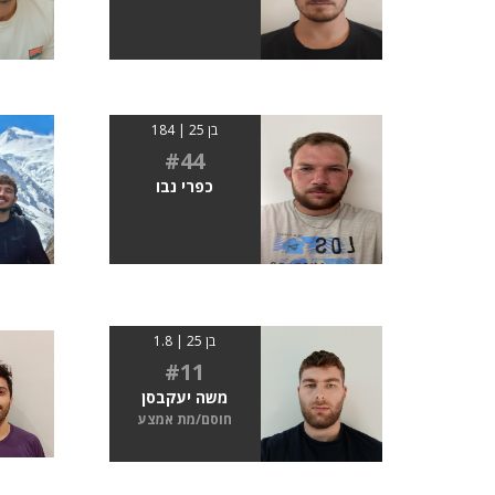
בן 25 | 184
#44
כפרי נבו
בן 25 | 1.8
#11
משה יעקבסן
חוסם/מת אמצע