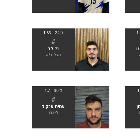
בן 24 | 1.83
#
ו
גל לב
מצליב/ה
בן 30 | 1.7
#
ן
עמית אנקול
ליברו