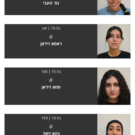
נור זועבי
בת 16 | ١٥٢
#
ראמא זידאן
בת 15 | 165
#
סמא זידאן
בת 16 | 159
#
גינא זיאד