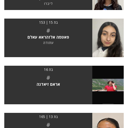
ליברו
בת 15 | 153
#
פאטמה אלזהראא עאלם
עתודה
בת 16
#
אראם זיאדנה
בת 13 | 165
#