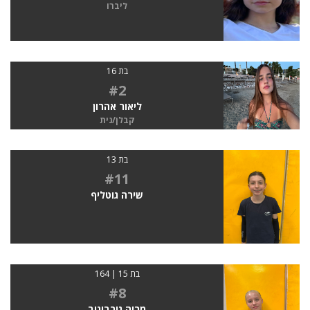
ליברו
בת 16
#2
ליאור אהרון
קבלן/נית
בת 13
#11
שירה גוטליף
בת 15 | 164
#8
מריה גורבונוב