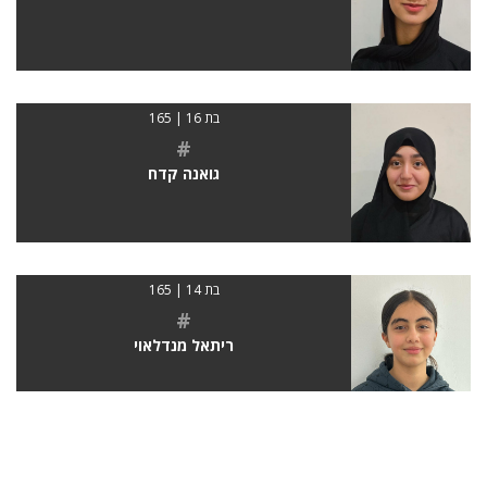
בת 16 | 165
#
גואנה קדח
בת 14 | 165
#
ריתאל מנדלאוי