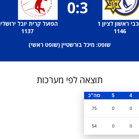
0:3
בי ראשון לציון 1
הפועל קרית יובל ירושלי
1137
1146
שופט: מיכל בורשטיין (
שופט ראשי
)
תוצאה לפי מערכות
4
5
סה"כ
75
0
0
54
0
0