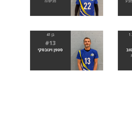
מצע
מגיש/ה
בן 41
#13
וב
סטפן ויגובסקי