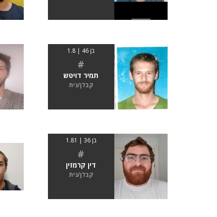
בן 46 | 1.8
#
תמיר דויטש
קבלן/נית
בן 36 | 1.81
#
דין קרמזין
קבלן/נית