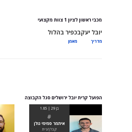
מכבי ראשון לציון 1 צוות מקצועי
יובל יעקב
כפיר בהלול
מדריך
מאמן
הפועל קרית יובל ירושלים סגל הקבוצה
בן 29 | 1.85
#
איתמר סמימי גולן
קבלן/נית