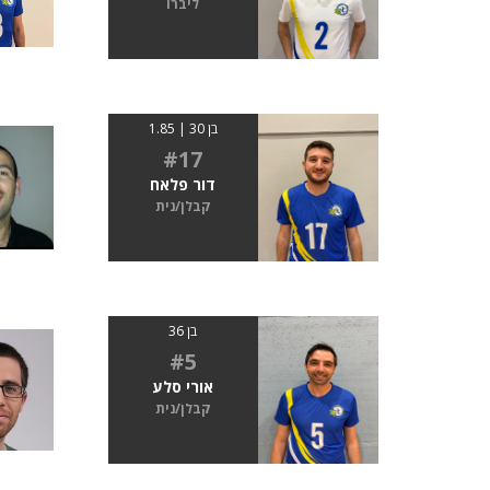
ליברו
בן 30 | 1.85
#17
דור פלאח
קבלן/נית
בן 36
#5
אורי סלע
קבלן/נית