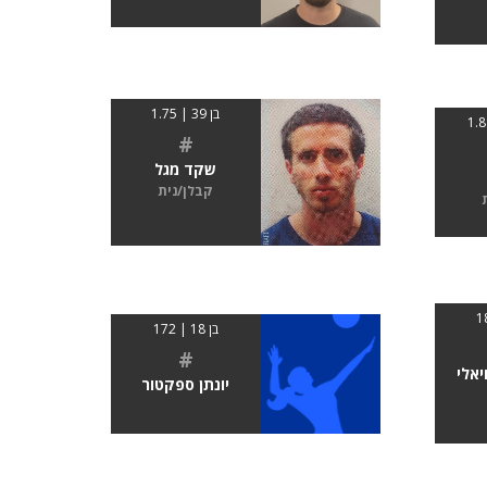
בן 39 | 1.75
#
שקד מגל
קבלן/נית
בן 18 | 172
#
יאלי
יונתן ספקטור