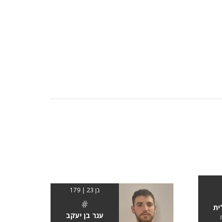
בן 23 | 179
#
ית
ענר בן יעקב