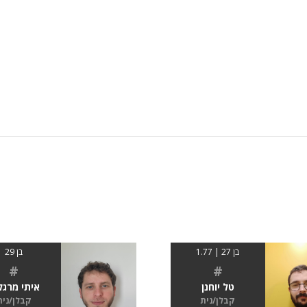
בן 27 | 1.77
בן 29
#
#
טל יוחנן
איתי מרגל
קבלן/נית
קבלן/נית