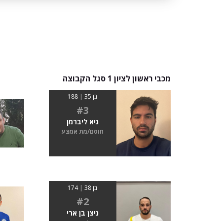
מכבי ראשון לציון 1 סגל הקבוצה
בן 35 | 188
#3
גיא ליברמן
חוסם/מת אמצע
בן 38 | 174
#2
ניצן בן ארי