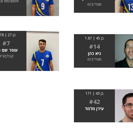
חוסם/מת א
מצליב/ה
בן 27 | 1.78
בן 45 | 1.87
#7
#14
עופר שם ט
גיא כהן
קבלן/נית
מצליב/ה
בן 43 | 171
#42
עידן מלמד