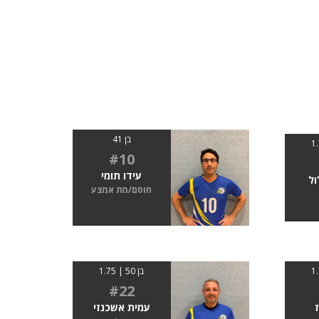
בן 41
#10
עידו תומי
ול
חוסם/מת אמצע
בן 50 | 1.75
#22
עמית אשכנזי