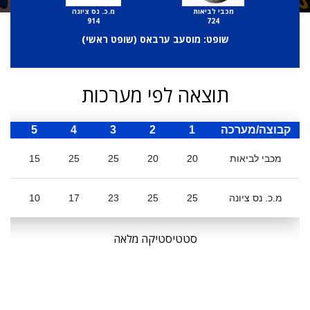
מכבי לביאות
מ.כ. נס ציונה
914
724
שופט: מוסעב ערבאס (
שופט ראשי
)
תוצאה לפי מערכות
קבוצה/מערכה
1
2
3
4
5
ס
מכבי לביאות
20
20
25
25
15
5
מ.כ. נס ציונה
25
25
23
17
10
0
סטטיסטיקה מלאה