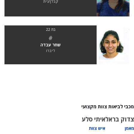
קבלן/נית
בת 22
#
שחר עבדה
ליברו
מכבי לביאות צוות מקצועי
צדוק בראל
איתי סלע
מאמן
איש צוות