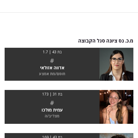
מ.כ. נס ציונה סגל הקבוצה
בת 43 | 1.7
#
אדווה אזולאי
חוסם/מת אמצע
בת 31 | 173
#
עמית מולכו
מצליב/ה
בת 43 | 169