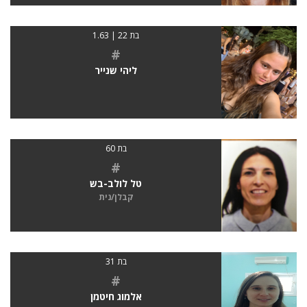
בת 22 | 1.63
#
ליהי שנייר
בת 60
#
טל לולב-בש
קבלן/נית
בת 31
#
אלמוג חיטמן