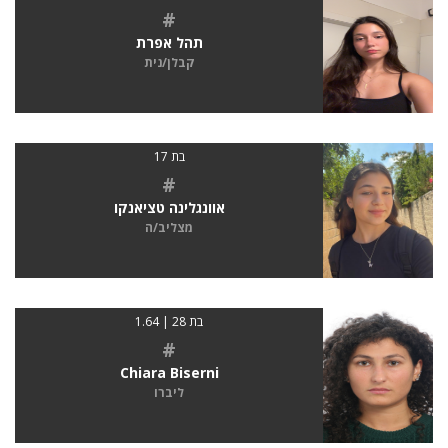
#
תהל אפרת
קבלן/נית
בת 17
#
אוונגלינה טציאנקו
מצליב/ה
בת 28 | 1.64
#
Chiara Biserni
ליברו