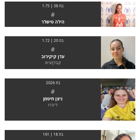
בת 38 | 1.75
#
הילה טישלר
בת 20 | 1.72
#
עדן קיקירוב
קבלן/נית
בת 2026
#
ניצן חיטמן
ליברו
בת 18 | 161