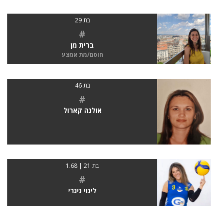
בת 29
#
ברית מן
חוסם/מת אמצע
בת 46
#
אולנה קארול
בת 21 | 1.68
#
לינוי ניגרי