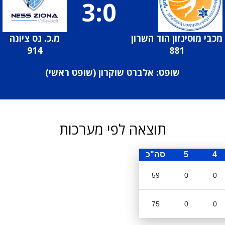
3:0
מכבי מוסינזון הוד השרון
מ.כ. נס ציונה
914
881
שופט: אלברט שוקרון (
שופט ראשי
)
תוצאה לפי מערכות
4
5
סה"כ
59
0
0
75
0
0