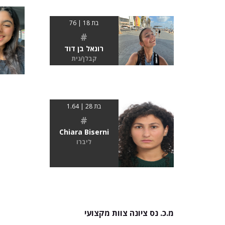
בת 18 | 76
#
רונאל בן דוד
קבלן/נית
בת 28 | 1.64
#
Chiara Biserni
ליברו
מ.כ. נס ציונה צוות מקצועי