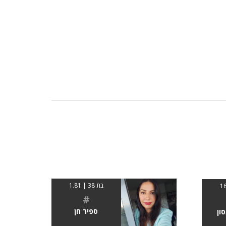
בת 38 | 1.81
#
ספיר חן
סון