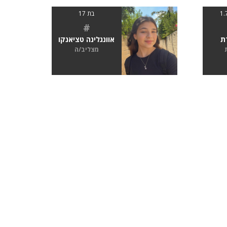
בת 17
#
ת
אוונגלינה טציאנקו
מצליב/ה