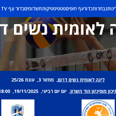
יגות
נבחרות
כדורעף חופים
סטטיסטיקות
תשלומים
כַּדוּר עָף TV
 לאומית נשים ד
ליגה לאומית נשים דרום
, מחזור 3, עונת 25/26
יכון מוסינזון הוד השרון
, יום יום רביעי, 19/11/2025, 18:00