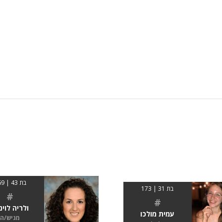
בת 43 | 169
בת 31 | 173
#
#
ולריה לוינ
עמית מולכו
מגיש/ה