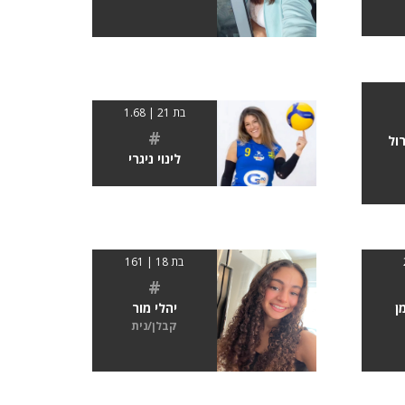
בת 21 | 1.68
#
ול
לינוי ניגרי
בת 18 | 161
#
ן
יהלי מור
קבלן/נית