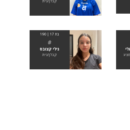
קבלן/נית
בת 17 | 190
#
לי
גילי קצובס
מצע
קבלן/נית