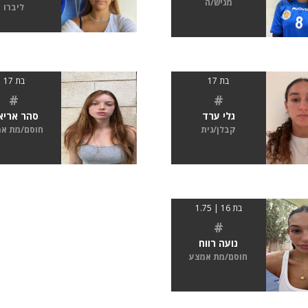
מגיש/ה
ליברו
בת 17
בת 17
#
#
גלי ערד
סהר אריא
קבלן/נית
חוסם/מת א
בת 16 | 1.75
#
נועה רווח
חוסם/מת אמצע