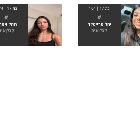
בת 17 | 164
בת 17 | 1.74
#
#
יהל פרייפלד
תהל אפר
קבלן/נית
קבלן/נית