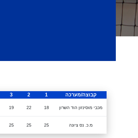
קבוצה/מערכה
1
2
3
מכבי מוסינזון הוד השרון
18
22
19
מ.כ. נס ציונה
25
25
25