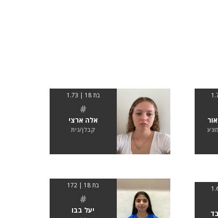
בת 18 | 1.73
#
ור
אלה ארצי
מצע
קבלן/נית
בת 18 | 172
#
יעל בבו
ד