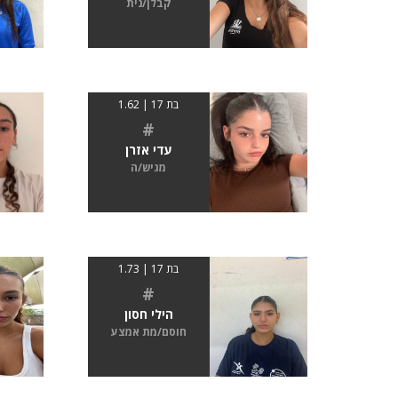
קבלן/נית
בת 17 | 1.62
#
עדי אזרן
מגיש/ה
בת 17 | 1.73
#
הילי חסון
חוסם/מת אמצע