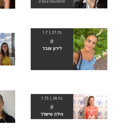
חוסם/מת אמצע
בת 27 | 1.7
#
לירון עובד
בת 38 | 1.75
#
הילה טישלר