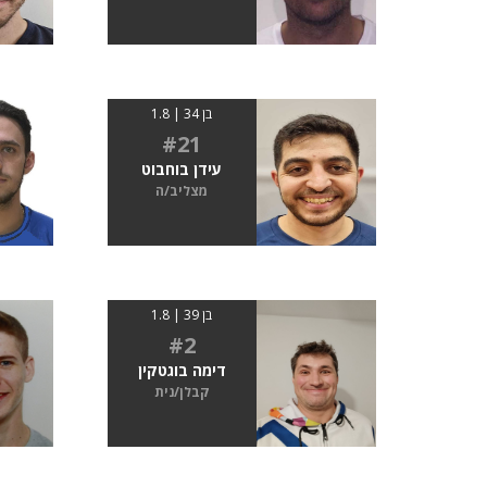
בן 34 | 1.8
#21
עידן בוחבוט
מצליב/ה
בן 39 | 1.8
#2
דימה בוגטקין
קבלן/נית