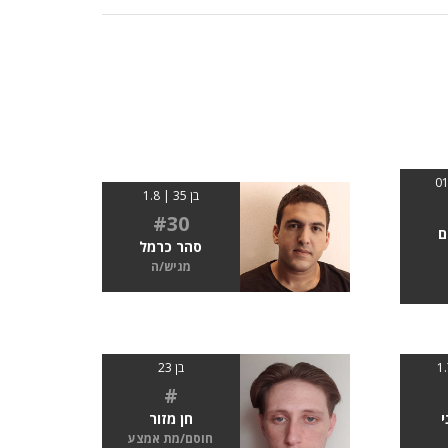
בן 35 | 1.8
#30
ם
סהר כרמל
מגיש/ה
בן 23
#
י
חן מזור
חוסם/מת אמצע