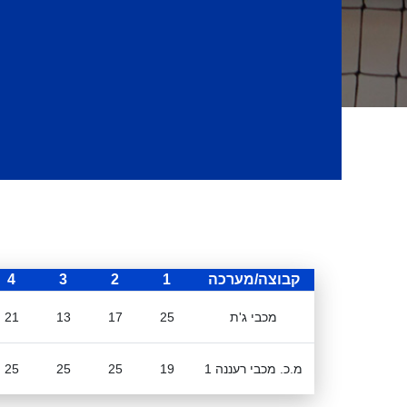
קבוצה/מערכה
1
2
3
4
מכבי ג'ת
25
17
13
21
מ.כ. מכבי רעננה 1
19
25
25
25