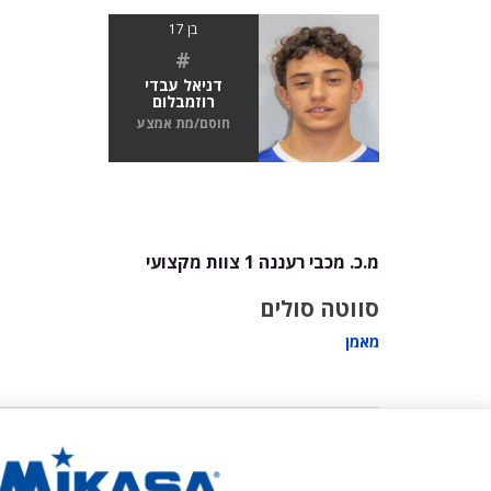
בן 17
#
דניאל עבדי
רוזמבלום
חוסם/מת אמצע
מ.כ. מכבי רעננה 1 צוות מקצועי
סווטה סולים
מאמן