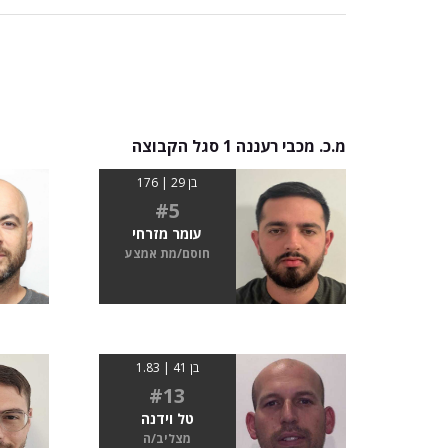
מ.כ. מכבי רעננה 1 סגל הקבוצה
בן 29 | 176
#5
עומר מזרחי
חוסם/מת אמצע
בן 41 | 1.83
#13
טל וידנה
מצליב/ה