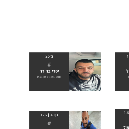
בן 26
#
ל
יסרי בחירה
חוסם/מת אמצע
בן 40 | 178
#
פול