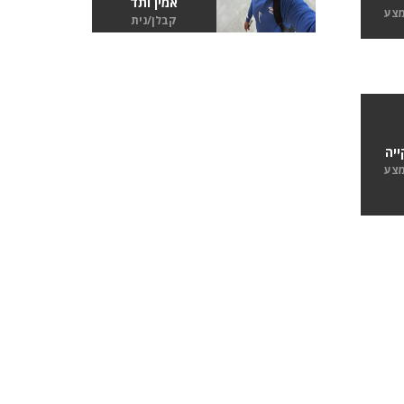
אמין ותד
מצע
קבלן/נית
יה
מצע