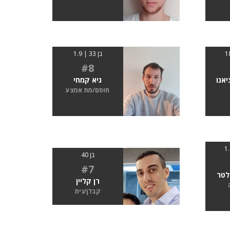
בן 33 | 1.9
#8
יאנו
גיא קמחי
חוסם/מת אמצע
בן 40
#7
לטר
רן קליין
קבלן/נית