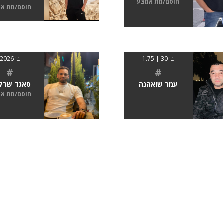
חוסם/מת אמצע
חוסם/מת א
בן 30 | 1.75
בן 2026
#
#
עמר שואהנה
סאגד שרקי
חוסם/מת א