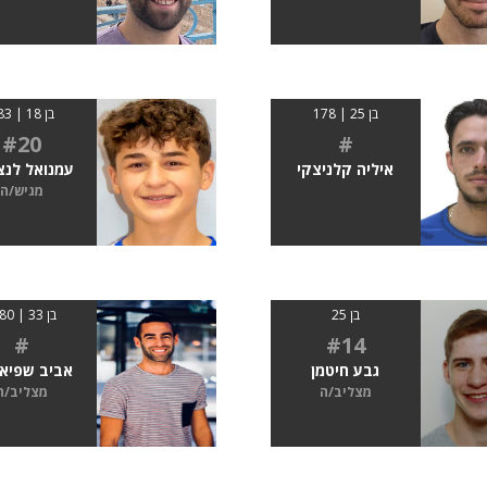
בן 25 | 178
בן 18 | 183
#20
#
איליה קלניצקי
עמנואל לנצ
מגיש/ה
בן 25
בן 33 | 1.80
#
#14
גבע חיטמן
אביב שפיא
מצליב/ה
מצליב/ה