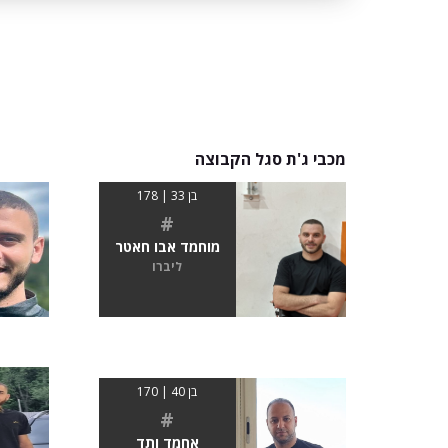
מכבי ג'ת סגל הקבוצה
בן 33 | 178
#
מוחמד אבו חאטר
ליברו
בן 40 | 170
#
אחמד ותד