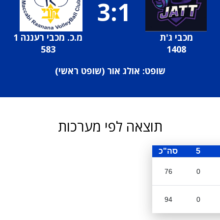
3:1
מכבי ג'ת
מ.כ. מכבי רעננה 1
583
1408
שופט: אולג אור (
שופט ראשי
)
תוצאה לפי מערכות
5
סה"כ
76
0
94
0