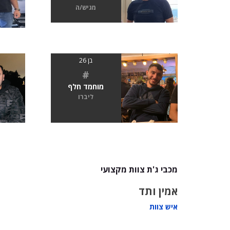
מגיש/ה
בן 26
#
מוחמד חלף
ליברו
מכבי ג'ת צוות מקצועי
אמין ותד
איש צוות