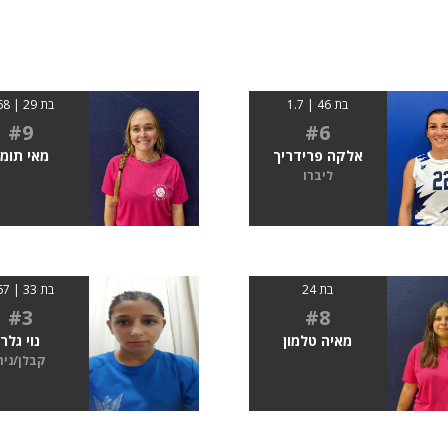
בת 46 | 1.7
בת 29 | 1.68
#9
#6
אלקה פרידריך
מאי תומ
ליברו
בת 24
בת 33 | 1.67
#3
#8
מאיה טלמון
נוי גלר
קבלן/נית