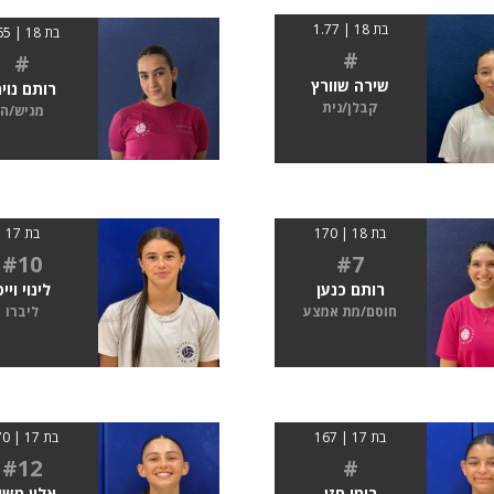
בת 18 | 1.77
בת 18 | 1.65
#
#
שירה שוורץ
רותם נוימ
קבלן/נית
מגיש/ה
בת 18 | 170
בת 17
#10
#7
רותם כנען
לינוי ויי
חוסם/מת אמצע
ליברו
בת 17 | 167
בת 17 | 170
#12
#
רומי חזן
אלין משי