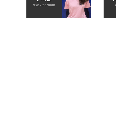
חוסם/מת אמצע