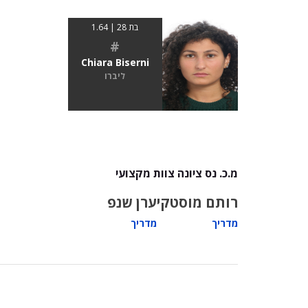
בת 28 | 1.64
#
Chiara Biserni
ליברו
מ.כ. נס ציונה צוות מקצועי
רותם מוסטקי
ערן שנפ
מדריך
מדריך