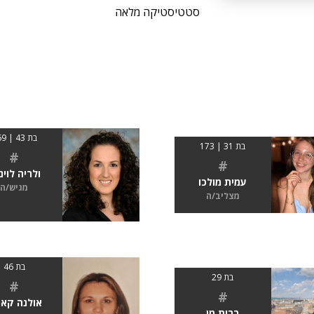
סטטיסטיקה מלאה
בת 43 | 169
בת 31 | 173
#
#
ולריה לוינ
עמית מולכו
מגיש/ה
מצליב/ה
בת 46
בת 29
#
#
אולנה קאר
ברית מן