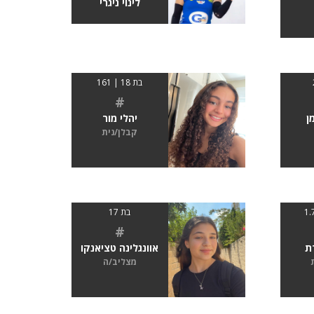
לינוי ניגרי
בת 18 | 161
#
ן
יהלי מור
קבלן/נית
בת 17
#
ת
אוונגלינה טציאנקו
מצליב/ה