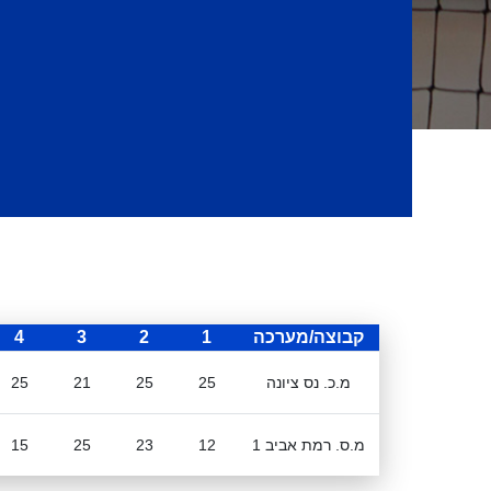
קבוצה/מערכה
1
2
3
4
מ.כ. נס ציונה
25
25
21
25
מ.ס. רמת אביב 1
12
23
25
15