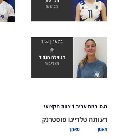
הגר כהן
מגיש/ה
בת 16 | 1.65
#
דניאלה הנצ'ל
מצליב/ה
מ.ס. רמת אביב 1 צוות מקצועי
רעותה טל
דייגו פוסטרנק
מאמן
מאמן