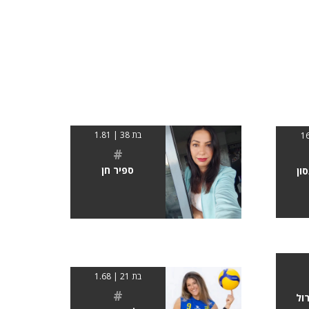
בת 38 | 1.81
#
ספיר חן
סון
בת 21 | 1.68
#
ול