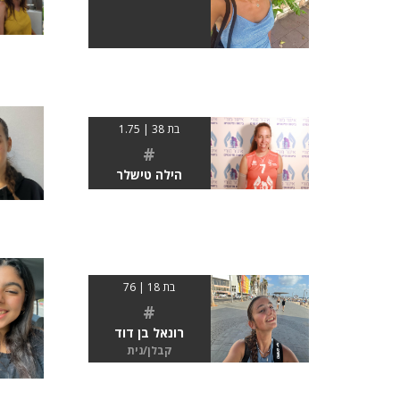
בת 38 | 1.75
#
הילה טישלר
בת 18 | 76
#
רונאל בן דוד
קבלן/נית