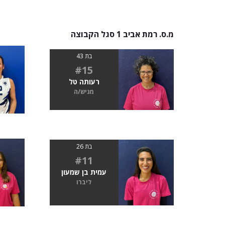
מ.ס. רמת אביב 1 סגל הקבוצה
בת 43
#15
רעותה טל
מגיש/ה
בת 26
#11
עמית בן שמעון
ליברו