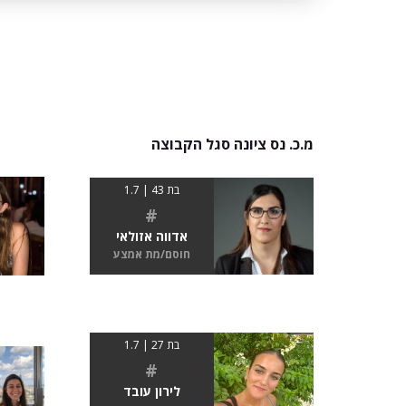
מ.כ. נס ציונה סגל הקבוצה
בת 43 | 1.7
#
אדווה אזולאי
חוסם/מת אמצע
בת 27 | 1.7
#
לירון עובד