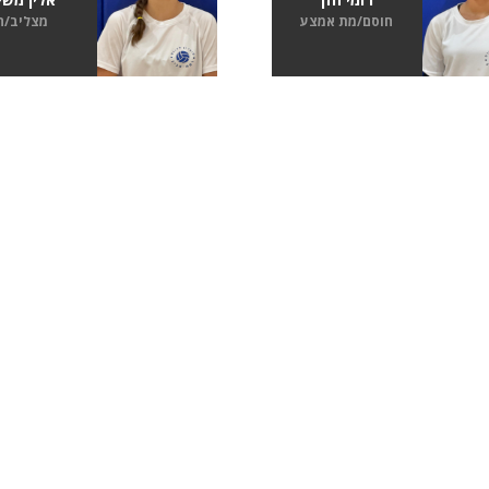
חוסם/מת אמצע
מצליב/ה