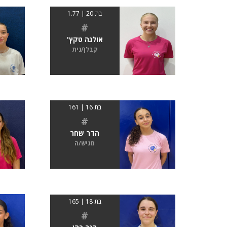
בת 20 | 1.77
#
אולגה טקץ'
קבלן/נית
בת 16 | 161
#
הדר שחר
מגיש/ה
בת 18 | 165
#