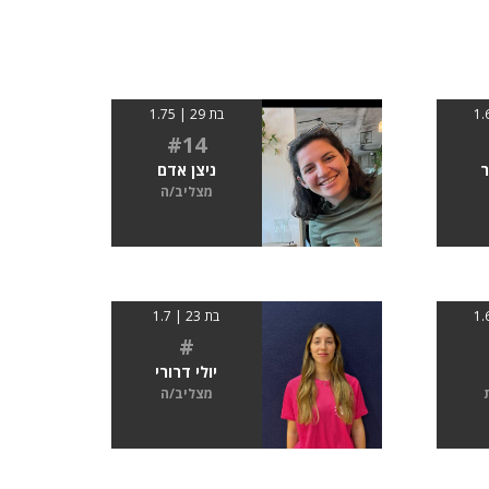
בת 29 | 1.75
#14
ר
ניצן אדם
מצליב/ה
בת 23 | 1.7
#
יולי דרורי
מצליב/ה