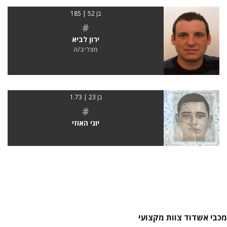
בן 52 | 185
#
ירון לביא
מצליב/ה
בן 23 | 1.73
#
יוני האוזי
מכבי אשדוד צוות מקצועי