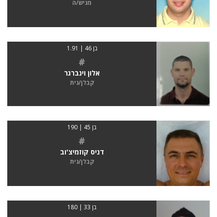
מגיש/ה
בן 46 | 1.91
#
אלון וינברגר
קבלן/נית
בן 45 | 190
#
דניס קוזמיצ'וב
קבלן/נית
בן 33 | 180