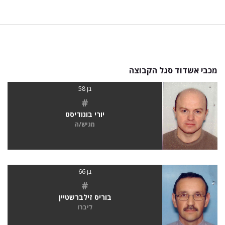
מכבי אשדוד סגל הקבוצה
בן 58
#
יורי בוגודיסט
מגיש/ה
בן 66
#
בוריס זילברשטיין
ליברו