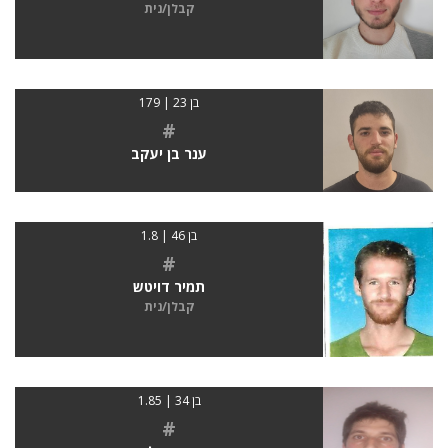
קבלן/נית
בן 23 | 179
#
ענר בן יעקב
בן 46 | 1.8
#
תמיר דויטש
קבלן/נית
בן 34 | 1.85
#