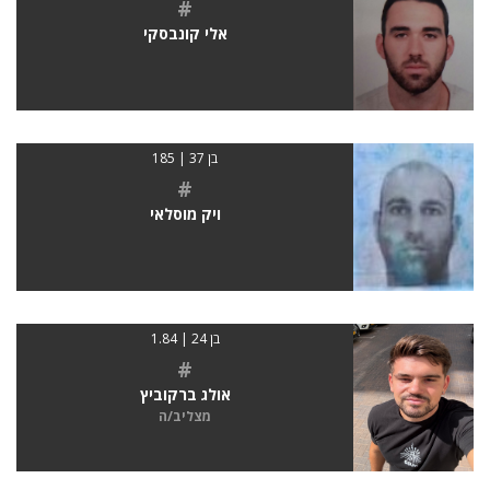
#
אלי קונבסקי
בן 37 | 185
#
ויק מוסלאי
בן 24 | 1.84
#
אולג ברקוביץ
מצליב/ה