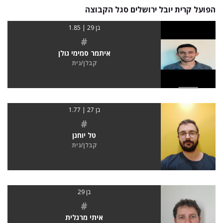
הפועל קרית יובל ירושלים סגל הקבוצה
בן 29 | 1.85
#
איתמר סמימי גולן
קבלן/נית
בן 27 | 1.77
#
טל יוחנן
קבלן/נית
בן 29
#
איתי מרגלית