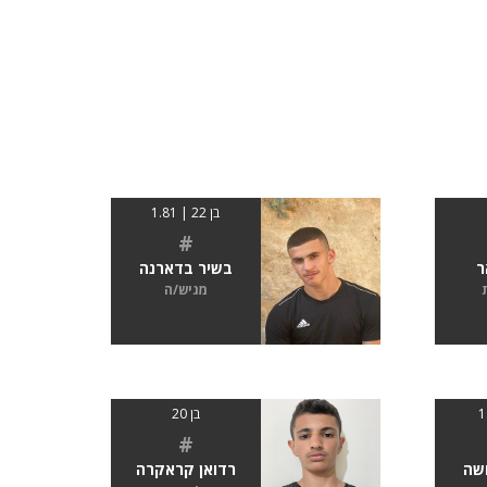
בן 22 | 1.81
#
ר
בשיר בדארנה
מגיש/ה
בן 20
#
שה
רדואן קראקרה