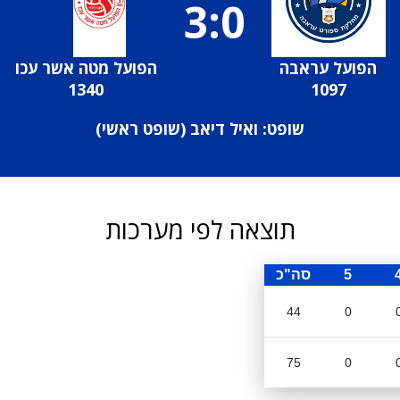
3:0
הפועל עראבה
הפועל מטה אשר עכו
1340
1097
שופט: ואיל דיאב (
שופט ראשי
)
תוצאה לפי מערכות
5
סה"כ
44
0
75
0