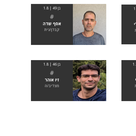
בן 49 | 1.8
#
אסף שדה
י
קבלן/נית
בן 46 | 1.8
#
זיו אוהר
מצליב/ה