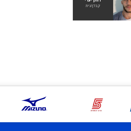
קבלן/נית