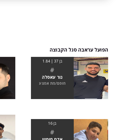
הפועל עראבה סגל הקבוצה
בן 37 | 1.84
#
נור עאסלה
חוסם/מת אמצע
בן 16
#
אדם חוסיין