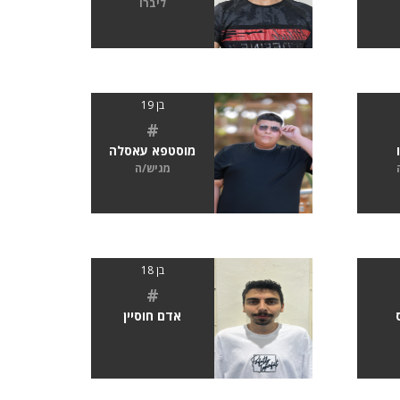
ליברו
בן 19
#
מוסטפא עאסלה
מגיש/ה
בן 18
#
אדם חוסיין