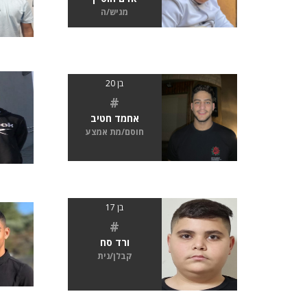
מגיש/ה
בן 20
#
אחמד חטיב
חוסם/מת אמצע
בן 17
#
ורד סח
קבלן/נית