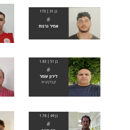
בן 31 | 170
#
אמיר גרנות
בן 51 | 1.83
#
לירון עומר
קבלן/נית
בן 49 | 1.78
#