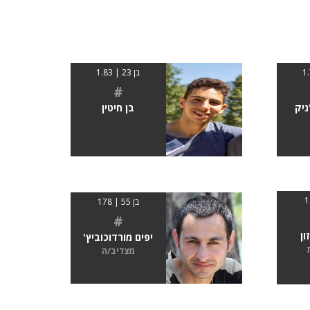
בן 23 | 1.83
#
יק
בן חיטין
בן 55 | 178
#
ון
יפים מורדוכוביץ'
מצליב/ה