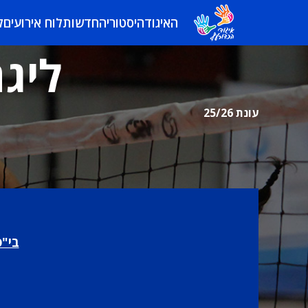
האיגוד
היסטוריה
חדשות
לוח אירועים
ל
ליגה
עונת 25/26
בי"