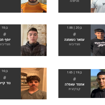
מגיש/ה
בן 20 | 1.88
בן 18
#
#
עמאר נעאמנה
יוסף חגו
מצליב/ה
מצליב/ה
בן 16
בן 19 | 1:65
#
#
גוד קייס
אחמד עאסלה
קבלן/נית