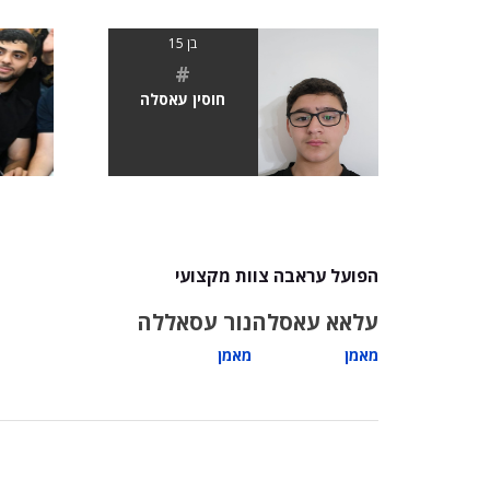
בן 15
#
חוסין עאסלה
הפועל עראבה צוות מקצועי
עלאא עאסלה
נור עסאללה
מאמן
מאמן