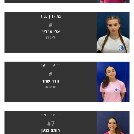
בת 17 | 1.65
#
אלי ארליך
ליברו
בת 16 | 161
#
הדר שחר
מגיש/ה
בת 18 | 170
#7
רותם כנען