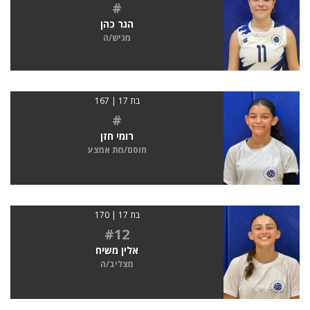
#
הגר כהן
מגיש/ה
בת 17 | 167
#
רומי חזן
חוסם/מת אמצע
בת 17 | 170
#12
אלין משיח
מצליב/ה