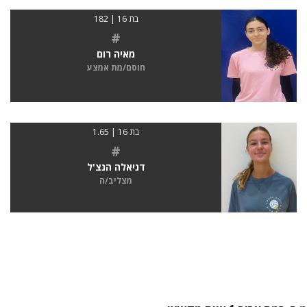
בת 16 | 182
#
מאיה רום
חוסם/מת אמצע
בת 16 | 1.65
#
דניאלה הנצ'ל
מצליב/ה