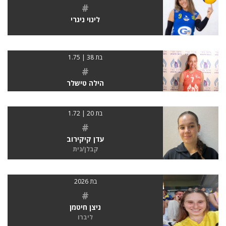
#
לינוי ניגרי
בת 38 | 1.75
#
הילה טישלר
בת 20 | 1.72
#
עדן קיקירוב
קבלן/נית
בת 2026
#
ניצן חיטמן
ליברו