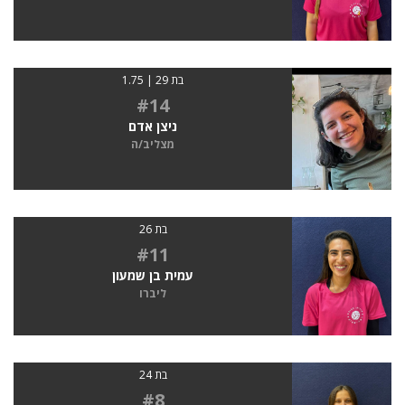
בת 29 | 1.75
#14
ניצן אדם
מצליב/ה
בת 26
#11
עמית בן שמעון
ליברו
בת 24
#8