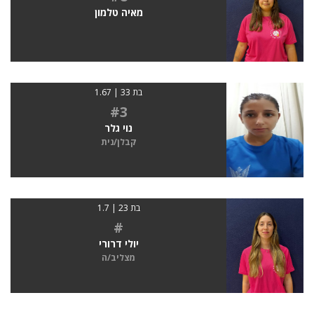
מאיה טלמון
בת 33 | 1.67
#3
נוי גלר
קבלן/נית
בת 23 | 1.7
#
יולי דרורי
מצליב/ה