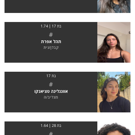
בת 17 | 1.74
#
תהל אפרת
קבלן/נית
בת 17
#
אוונגלינה טציאנקו
מצליב/ה
בת 28 | 1.64
#