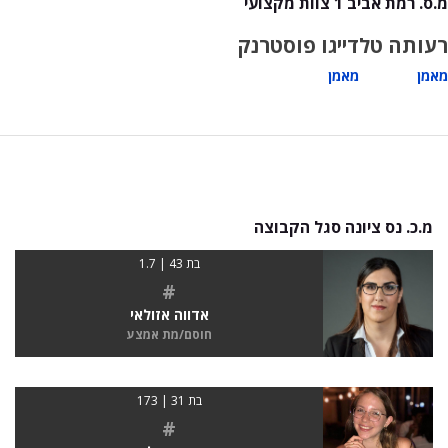
מ.ס. רמת אביב 1 צוות מקצועי
רעותה טל
דייגו פוסטרנק
מאמן
מאמן
מ.כ. נס ציונה סגל הקבוצה
בת 43 | 1.7
#
אדווה אזולאי
חוסם/מת אמצע
בת 31 | 173
#