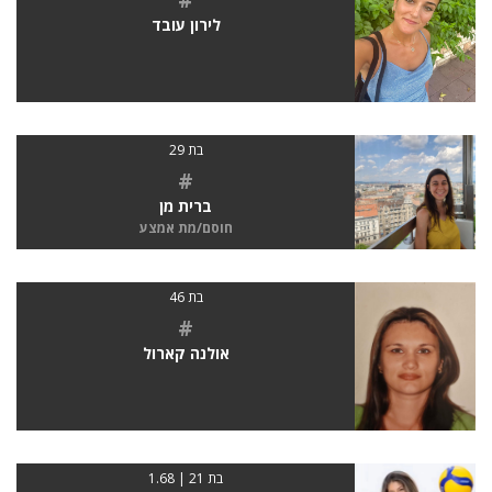
לירון עובד
בת 29
#
ברית מן
חוסם/מת אמצע
בת 46
#
אולנה קארול
בת 21 | 1.68