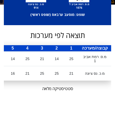
מ.ס. רמת אביב 1
מ.כ. נס ציונה
914
1076
שופט: מוסעב ערבאס (
שופט ראשי
)
תוצאה לפי מערכות
קבוצה/מערכה
1
2
3
4
5
ס
מ.ס. רמת אביב
14
25
21
14
25
1
מ.כ. נס ציונה
21
25
25
21
16
8
סטטיסטיקה מלאה