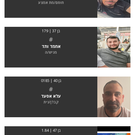
חוסם/מת אמצע
בן 37 | 179
#
אחמד ותד
מגיש/ה
בן 40 | 0185
#
עלא אסעד
קבלן/נית
בן 47 | 1.84