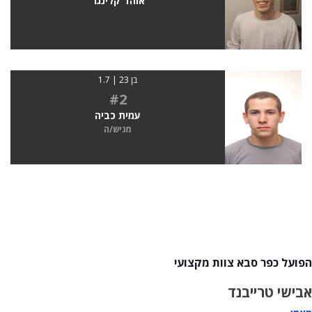
אוהד קלינגר
בן 23 | 1.7
#2
עמית כביה
מגיש/ה
הפועל כפר סבא צוות מקצועי
אבישי טרייבנד