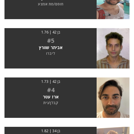
חוסם/מת אמצע
בן 42 | 1.76
#5
אביתר שוורץ
ליברו
בן 42 | 1.73
#4
ארז עטר
קבלן/נית
בן 34 | 1.82