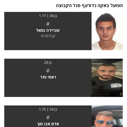
הפועל באקה כדורעף סגל הקבוצה
בן 36 | 1.77
#
עוביידה גמאל
קבלן/נית
בן 29
#
ראמי ותד
בן 34 | 1.75
#
אדם אבו מוך