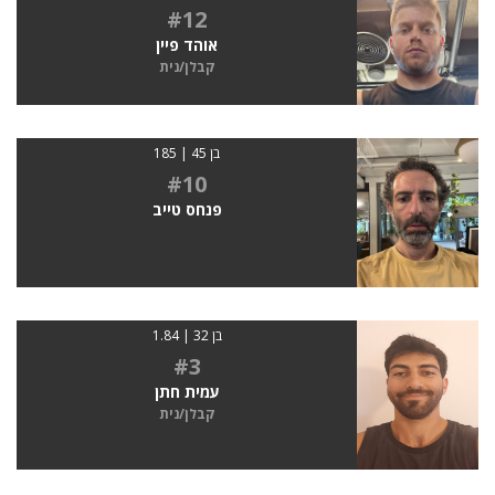
#12
אוהד פיין
קבלן/נית
בן 45 | 185
#10
פנחס טייב
בן 32 | 1.84
#3
עמית חתן
קבלן/נית