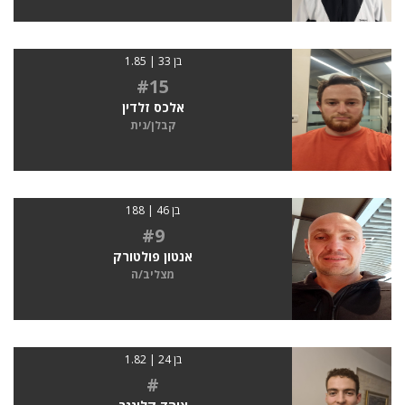
בן 33 | 1.85
#15
אלכס זלדין
קבלן/נית
בן 46 | 188
#9
אנטון פולטורק
מצליב/ה
בן 24 | 1.82
#