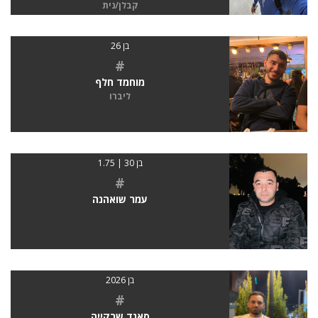
קבלן/נית
בן 26
#
מוחמד חלף
ליברו
בן 30 | 1.75
#
עמר שואהנה
בן 2026
#
סאגד שרקייה