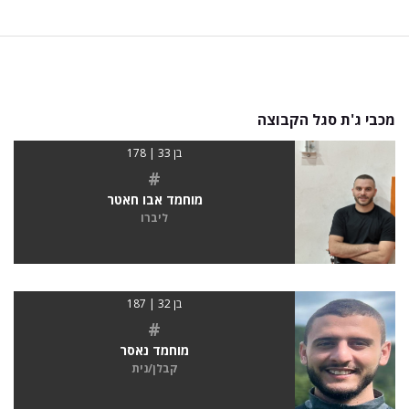
מכבי ג'ת סגל הקבוצה
בן 33 | 178
#
מוחמד אבו חאטר
ליברו
בן 32 | 187
#
מוחמד נאסר
קבלן/נית