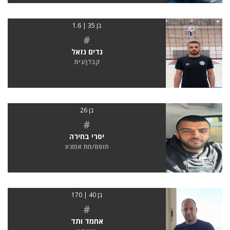
בן 35 | 1.6
#
נדים נזאל
קבלן/נית
בן 26
#
יסרי בחירה
חוסם/מת אמצע
בן 40 | 170
#
אחמד ותד