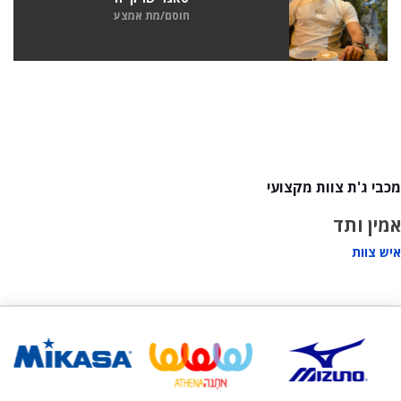
חוסם/מת אמצע
מכבי ג'ת צוות מקצועי
אמין ותד
איש צוות