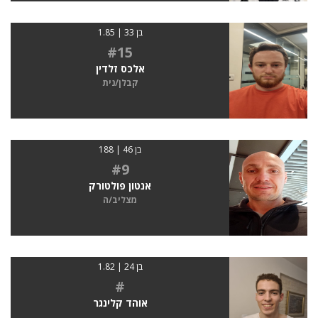
בן 33 | 1.85
#15
אלכס זלדין
קבלן/נית
בן 46 | 188
#9
אנטון פולטורק
מצליב/ה
בן 24 | 1.82
#
אוהד קלינגר