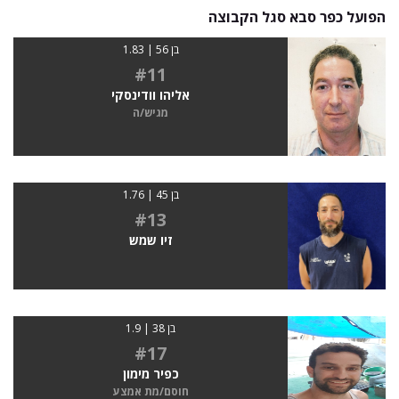
הפועל כפר סבא סגל הקבוצה
בן 56 | 1.83
#11
אליהו וודינסקי
מגיש/ה
בן 45 | 1.76
#13
זיו שמש
בן 38 | 1.9
#17
כפיר מימון
חוסם/מת אמצע