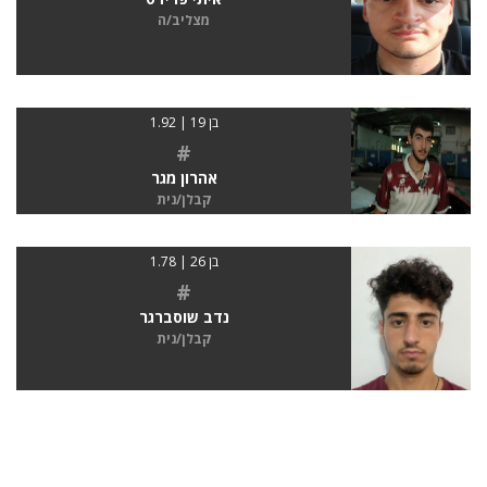
מצליב/ה
בן 19 | 1.92
#
אהרון מגר
קבלן/נית
בן 26 | 1.78
#
נדב שוסברגר
קבלן/נית