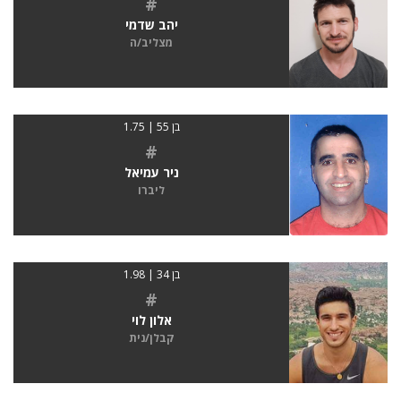
#
יהב שדמי
מצליב/ה
בן 55 | 1.75
#
ניר עמיאל
ליברו
בן 34 | 1.98
#
אלון לוי
קבלן/נית