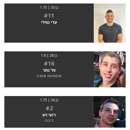
בן 33 | 1.75
#11
עדי גווילי
בן 28 | 1.8
#16
טל גתר
חוסם/מת אמצע
בן 36 | 1.75
#2
רועי ויט
ליברו