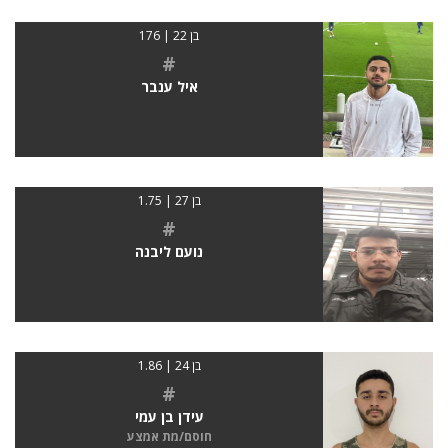
בן 22 | 176
#
איל ענבר
בן 27 | 1.75
#
נועם ליבנה
בן 24 | 1.86
#
עידן בן עמי
חוסם/מת אמצע