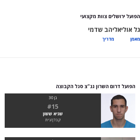
הפועל ירושלים צוות מקצועי
גל אוליאל
יהב שדמי
מאמן
מדריך
הפועל דרום השרון גנ"צ סגל הקבוצה
בן 30
#15
שגיא ששון
קבלן/נית