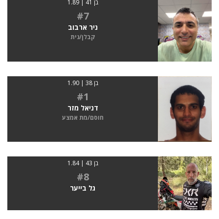
בן 41 | 1.89
#7
ניר ארבוב
קבלן/נית
בן 38 | 1.90
#1
דניאל מזר
חוסם/מת אמצע
בן 43 | 1.84
#8
גל בייער