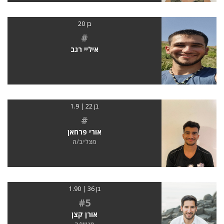
בן 20
#
איליי רגב
בן 22 | 1.9
#
אורי פרחאן
מצליב/ה
בן 36 | 1.90
#5
אורן קצן