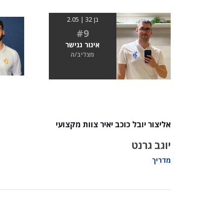
בן 32 | 2.05
#9
איגור גנישר
מצליב/ה
אליצור יובל כוכב יאיר צוות מקצועי
יוגב גרנט
מדריך