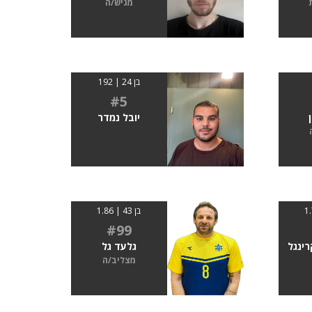
מגיש/ה
בן 24 | 192
#5
יובל נמדר
בן 43 | 1.86
#99
רינגל
גלעד גל
מצליב/ה