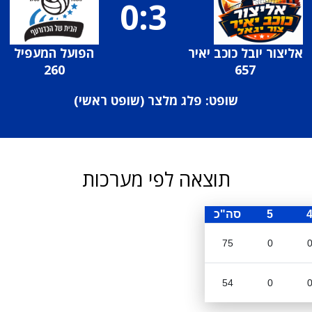
0:3
אליצור יובל כוכב יאיר
הפועל המעפיל
260
657
שופט: פלג מלצר (
שופט ראשי
)
תוצאה לפי מערכות
5
סה"כ
75
0
54
0