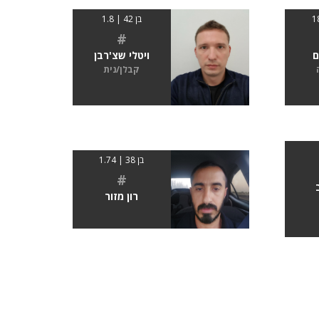
בן 42 | 1.8
#
ם
ויטלי שצ'רבן
קבלן/נית
בן 38 | 1.74
#
רון מזור