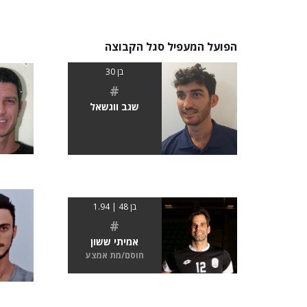
הפועל המעפיל סגל הקבוצה
בן 30
#
שגב ווגשאל
בן 48 | 1.94
#
אמיתי ששון
חוסם/מת אמצע