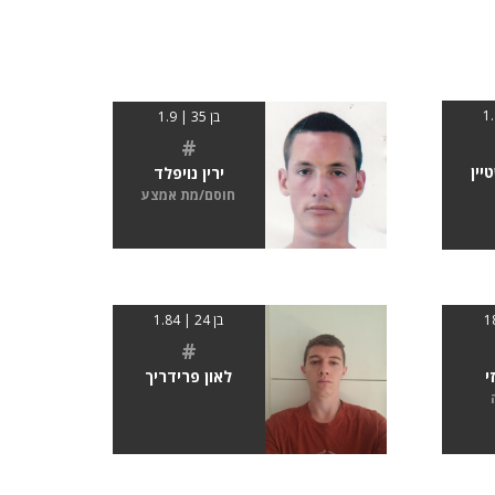
בן 35 | 1.9
#
יין
ירין נויפלד
חוסם/מת אמצע
בן 24 | 1.84
#
י
לאון פרידריך