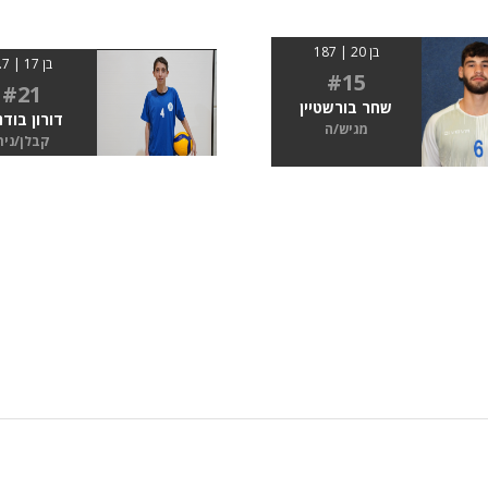
בן 20 | 187
בן 17 | 1.7
#15
#21
שחר בורשטיין
דורון בודנ
מגיש/ה
קבלן/נית