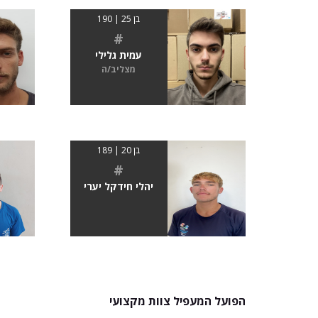
בן 25 | 190
#
עמית גלילי
מצליב/ה
בן 20 | 189
#
יהלי חידקל יערי
הפועל המעפיל צוות מקצועי