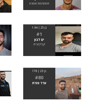
חוסם/מת אמצע
בן 25 | 1.94
#1
ים לבון
קבלן/נית
בן 23 | 178
#80
ערד פורת