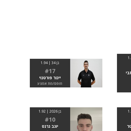
בן 34 | 1.94
#17
בי
ייגור פורטנוי
חוסם/מת אמצע
בן 2026 | 1.92
#10
טר
יוגב גרנט