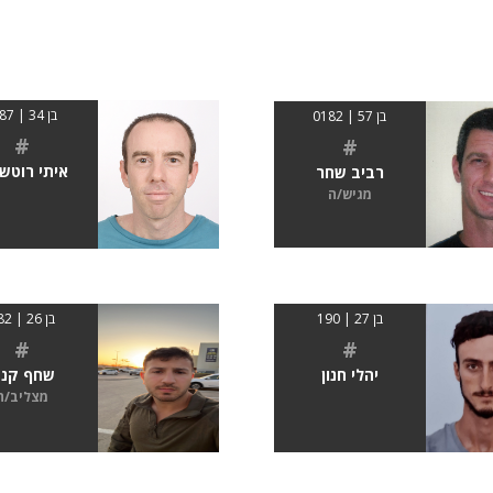
בן 34 | 1.87
בן 57 | 0182
#
#
איתי רוטשט
רביב שחר
מגיש/ה
בן 26 | 182
בן 27 | 190
#
#
שחף קנז
יהלי חנון
מצליב/ה