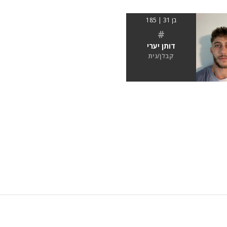
בן 31 | 185
#
דותן יערי
קבלן/נית