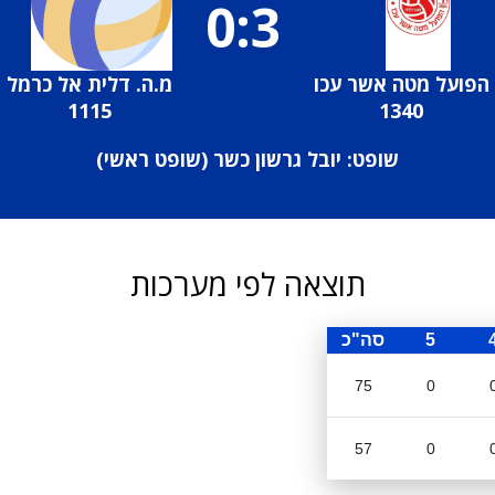
0:3
הפועל מטה אשר עכו
מ.ה. דלית אל כרמל
1115
1340
שופט: יובל גרשון כשר (
שופט ראשי
)
תוצאה לפי מערכות
5
סה"כ
75
0
57
0