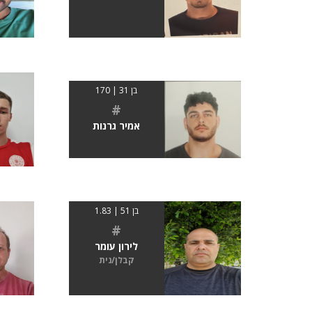
בן 31 | 170
#
אמיר גרנות
בן 51 | 1.83
#
לירון עומר
קבלן/נית