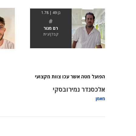
בן 49 | 1.78
#
רם מנור
קבלן/נית
הפועל מטה אשר עכו צוות מקצועי
אלכסנדר נמירובסקי
מאמן