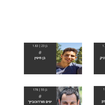
בן 23 | 1.83
#
יק
בן חיטין
בן 55 | 178
#
ון
יפים מורדוכוביץ'