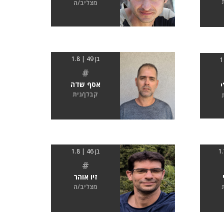
מצליב/ה
בן 49 | 1.8
#
אסף שדה
י
קבלן/נית
בן 46 | 1.8
#
זיו אוהר
מצליב/ה