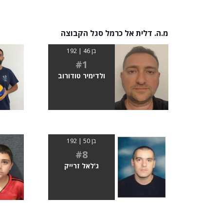
מ.ה. דלית אל כרמל סגל הקבוצה
בן 46 | 192
#1
ולדימיר טודורוב
בן 50 | 192
#8
ג'לאל זרייק