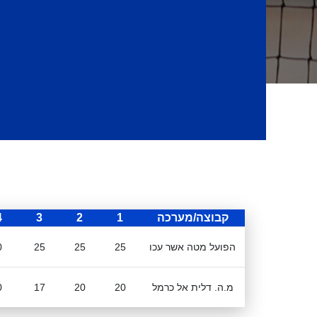
קבוצה/מערכה
1
2
3
4
הפועל מטה אשר עכו
25
25
25
0
מ.ה. דלית אל כרמל
20
20
17
0