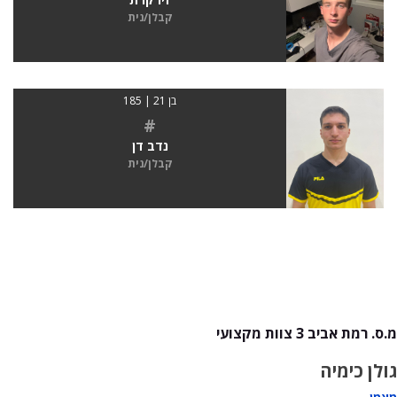
קבלן/נית
בן 21 | 185
#
נדב דן
קבלן/נית
מ.ס. רמת אביב 3 צוות מקצועי
גולן כימיה