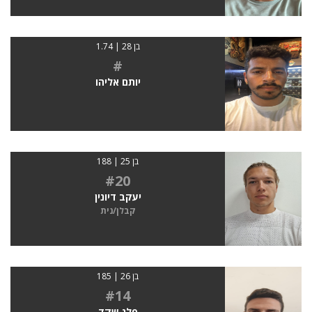
בן 28 | 1.74
#
יותם אליהו
בן 25 | 188
#20
יעקב דיונין
קבלן/נית
בן 26 | 185
#14
פלג שקד