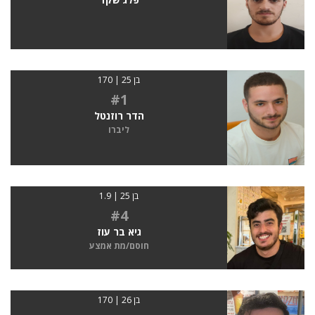
בן 25 | 170
#1
הדר רוזנטל
ליברו
בן 25 | 1.9
#4
גיא בר עוז
חוסם/מת אמצע
בן 26 | 170