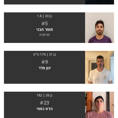
בן 30 | 1.8
#5
תומר חבני
מגיש/ה
בן 31 | 176 ס״מ
#9
ינון מלר
בן 26 | 182
#23
הדס כספי