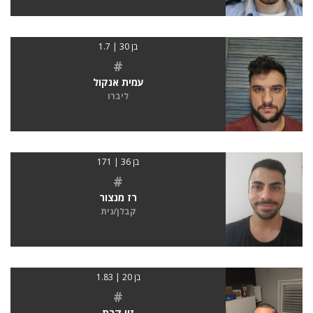
בן 30 | 1.7
#
עמית אנקול
ליברו
בן 36 | 171
#
רז מנצור
קבלן/נית
בן 20 | 1.83
#
זיו קרת