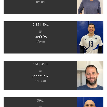
בוגרים
בן 40 | 0185
#
גיל לוינגר
מגיש/ה
בן 45 | 181
#
אורי לדרמן
מצליב/ה
בן 36